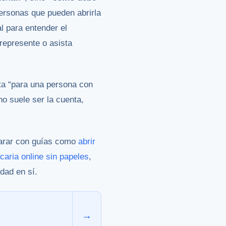
ersonas que pueden abrirla
l para entender el
 represente o asista
nta “para una persona con
o suele ser la cuenta,
parar con guías como
abrir
caria online sin papeles
,
dad en sí.
→