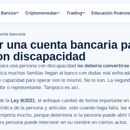
Bancos
Criptomonedas
Trading
Educación financie
uenta bancaria
 una cuenta bancaria p
on discapacidad
 para una persona con discapacidad
no debería convertirs
ctica muchas familias llegan al banco con dudas mal enfoca
de capacidad para operar son lo mismo. No lo son. La segun
ador o representante. Tampoco es así.
de la
Ley 8/2021
, el enfoque cambió de forma importante en 
rídica de la persona y articular, solo cuando haga falta, las
mporta mucho, porque determina si la persona puede abrir l
otra persona puede intervenir en su nombre en ciertos actos.