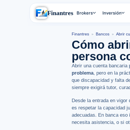
Finantres
Brokers
Inversión
Finantres
Bancos
Abrir c
»
»
Cómo abrir
persona c
Abrir una cuenta bancaria
problema
, pero en la prá
que discapacidad y falta 
siempre exigirá tutor, cur
Desde la entrada en vigor 
es respetar la capacidad ju
adecuadas. En banca eso i
necesita asistencia, o si 