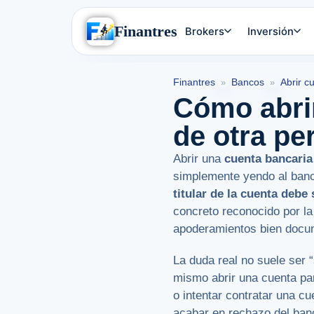
Finantres
Brokers
Inversión
Finantres
Bancos
Abrir c
»
»
Cómo abri
de otra pe
Abrir una
cuenta bancaria
simplemente yendo al banco
titular de la cuenta debe
concreto reconocido por l
apoderamientos bien docu
La duda real no suele ser 
mismo abrir una cuenta par
o intentar contratar una c
acabar en rechazo del banc