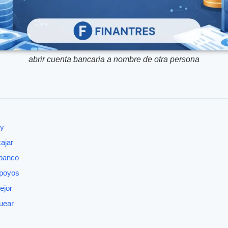
abrir cuenta bancaria a nombre de otra persona
ey
ajar
 banco
apoyos
ejor
uear