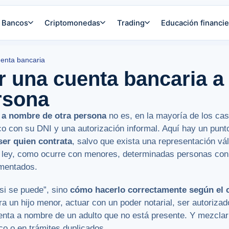
Bancos
Criptomonedas
Trading
Educación financie
uenta bancaria
r una cuenta bancaria 
rsona
 a nombre de otra persona
no es, en la mayoría de los ca
 con su DNI y una autorización informal. Aquí hay un punto
 ser quien contrata
, salvo que exista una representación vá
a ley, como ocurre con menores, determinadas personas con
mentados.
“si se puede”, sino
cómo hacerlo correctamente según el 
a un hijo menor, actuar con un poder notarial, ser autorizad
uenta a nombre de un adulto que no está presente. Y mezclar
o o en trámites duplicados.