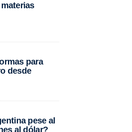
 materias
formas para
ro desde
ntina pese al
nes al dólar?