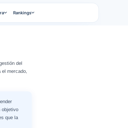
ra
Rankings
gestión del
a el mercado,
tender
 objetivo
es que la