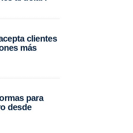
cepta clientes
siones más
formas para
ro desde