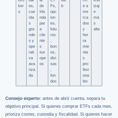
ker
es,
de
Fs,
b
e a
izaj
s
cue
Irla
opc
me
e
nta
nda
ion
rca
má
s
par
es,
dos
s
gra
a
futu
y
alta
nde
clie
ros
her
s y
nte
,
ra
ope
s
bon
mie
rati
eur
os,
nta
va
ope
divi
s
ava
os
sas
pro
nza
,
fesi
da
fon
ona
dos
les
Consejo experto:
antes de abrir cuenta, separa tu
objetivo principal. Si quieres comprar ETFs cada mes,
prioriza costes, custodia y fiscalidad. Si quieres hacer