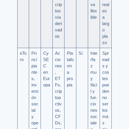
crip
va
real
tos
flex
es
vía
ible
a
deri
larg
vad
o
os
pla
zo
eTo
Pri
Cy
Ac
Pla
Sí
Inte
Spr
ro
nci
SE
cio
tafo
rfa
ead
pia
C
nes
rm
z
s y
nte
en
,
a
mu
cos
s,
Eur
ET
pro
y
tes
inv
opa
Fs,
pia
fáci
pue
ersi
crip
l y
den
ón
toa
fun
no
soc
ctiv
cio
ser
ial
os,
nes
los
y
CF
soc
má
ope
Ds,
iale
s