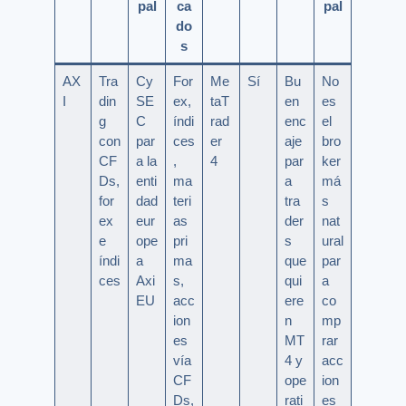
pal
ca
pal
do
s
AX
Tra
Cy
For
Me
Sí
Bu
No
I
din
SE
ex,
taT
en
es
g
C
índi
rad
enc
el
con
par
ces
er
aje
bro
CF
a la
,
4
par
ker
Ds,
enti
ma
a
má
for
dad
teri
tra
s
ex
eur
as
der
nat
e
ope
pri
s
ural
índi
a
ma
que
par
ces
Axi
s,
qui
a
EU
acc
ere
co
ion
n
mp
es
MT
rar
vía
4 y
acc
CF
ope
ion
Ds,
rati
es