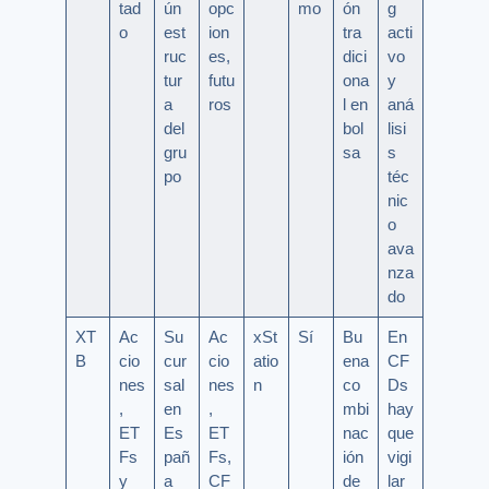
tad
ún
opc
mo
ón
g
o
est
ion
tra
acti
ruc
es,
dici
vo
tur
futu
ona
y
a
ros
l en
aná
del
bol
lisi
gru
sa
s
po
téc
nic
o
ava
nza
do
XT
Ac
Su
Ac
xSt
Sí
Bu
En
B
cio
cur
cio
atio
ena
CF
nes
sal
nes
n
co
Ds
,
en
,
mbi
hay
ET
Es
ET
nac
que
Fs
pañ
Fs,
ión
vigi
y
a
CF
de
lar