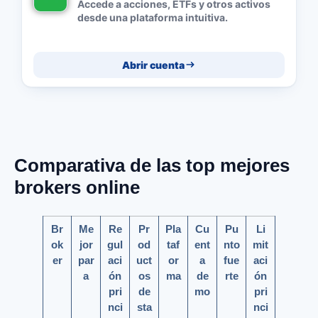
Accede a acciones, ETFs y otros activos
desde una plataforma intuitiva.
Abrir cuenta
Comparativa de las top mejores
brokers online
Br
Me
Re
Pr
Pla
Cu
Pu
Li
ok
jor
gul
od
taf
ent
nto
mit
er
par
aci
uct
or
a
fue
aci
a
ón
os
ma
de
rte
ón
pri
de
mo
pri
nci
sta
nci