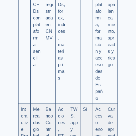
CF
regi
Ds,
plat
apa
Ds
str
for
afo
lan
con
ada
ex,
rm
ca
plat
en
índi
a,
mie
afo
CN
ces
for
nto,
rm
MV
,
ma
spr
a
ma
ció
ead
sen
teri
n y
s y
cill
as
acc
ries
a
pri
eso
go
ma
des
s
de
Es
pañ
a
Int
Me
Ba
Ac
TW
Sí
Ac
Cur
era
rca
nco
cio
S,
ces
va
ctiv
dos
Ce
nes
app
o
de
e
glo
ntr
,
y
eno
apr
Bro
bal
al
ET
we
rm
end