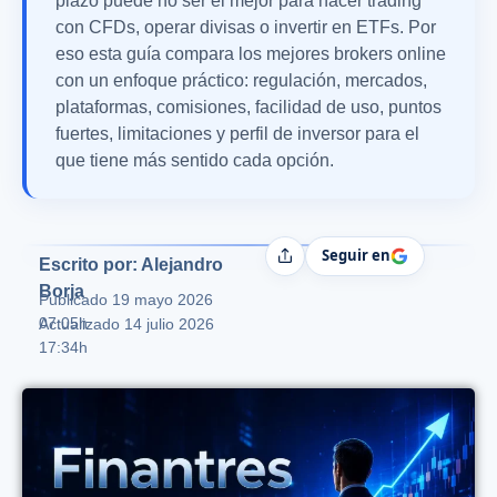
plazo puede no ser el mejor para hacer trading
con CFDs, operar divisas o invertir en ETFs. Por
eso esta guía compara los mejores brokers online
con un enfoque práctico: regulación, mercados,
plataformas, comisiones, facilidad de uso, puntos
fuertes, limitaciones y perfil de inversor para el
que tiene más sentido cada opción.
Seguir en
Compartir
Escrito por: Alejandro
Borja
Publicado
19 mayo 2026
07:05h
Actualizado 14 julio 2026
17:34h