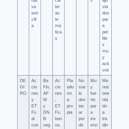
rati
car
s
aju
va
ter
sta
sen
as
dos
cill
te
par
a
má
a
tica
per
s
file
s
mu
y
acti
vos
DE
Ac
Ba
Ac
Pla
No
Mu
Me
GI
cio
Fin,
cio
tafo
sue
y
nos
RO
nes
AF
nes
rm
le
fue
orie
y
M
,
a
des
rte
nta
ET
y
ET
pro
tac
par
do
Fs
DN
Fs,
pia
ar
a
a
al
B
bon
por
inv
tra
con
seg
os,
de
ersi
din