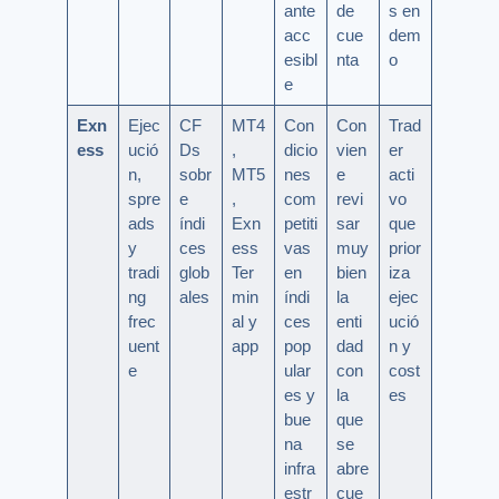
ante
de
s en
acc
cue
dem
esibl
nta
o
e
Exn
Ejec
CF
MT4
Con
Con
Trad
ess
ució
Ds
,
dicio
vien
er
n,
sobr
MT5
nes
e
acti
spre
e
,
com
revi
vo
ads
índi
Exn
petiti
sar
que
y
ces
ess
vas
muy
prior
tradi
glob
Ter
en
bien
iza
ng
ales
min
índi
la
ejec
frec
al y
ces
enti
ució
uent
app
pop
dad
n y
e
ular
con
cost
es y
la
es
bue
que
na
se
infra
abre
estr
cue