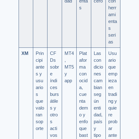
dad
enta
cero
con
s
herr
ami
enta
s
seri
as
XM
Prin
CF
MT4
Plat
Las
Usu
cipi
Ds
,
afor
con
ario
ante
sobr
MT5
ma
dicio
que
s y
e
y
con
nes
emp
usu
índi
app
ocid
cam
ieza
ario
ces
a,
bian
en
s
burs
cue
seg
tradi
que
átile
nta
ún
ng y
valo
s y
dem
enti
quie
ran
otro
o y
dad,
re
sop
s
enfo
país
prob
orte
acti
que
y
ar
vos
bast
tipo
ante