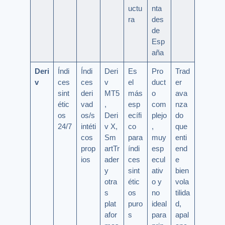
uctu
nta
ra
des
de
Esp
aña
Deri
Índi
Índi
Deri
Es
Pro
Trad
v
ces
ces
v
el
duct
er
sint
deri
MT5
más
o
ava
étic
vad
,
esp
com
nza
os
os/s
Deri
ecífi
plejo
do
24/7
intéti
v X,
co
,
que
cos
Sm
para
muy
enti
prop
artTr
índi
esp
end
ios
ader
ces
ecul
e
y
sint
ativ
bien
otra
étic
o y
vola
s
os
no
tilida
plat
puro
ideal
d,
afor
s
para
apal