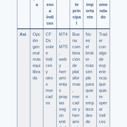
a
eso
te
imp
ome
a
prin
orta
nda
índi
cipa
nte
do
ces
l
Axi
Opc
CF
MT4
Bue
No
Trad
ión
Ds
,
na
es
er
gen
sobr
MT5
com
el
con
eral
e
,
bina
brok
algo
más
índi
web
ción
er
de
equi
ces
y
de
más
exp
libra
y
herr
plat
sim
erie
da
otro
ami
afor
ple
ncia
s
enta
mas
para
que
mer
s
,
quie
quie
cad
prop
mer
n
re
os
ias
cad
emp
oper
seg
os y
ieza
ar
ún
herr
des
índi
enti
ami
de
ces