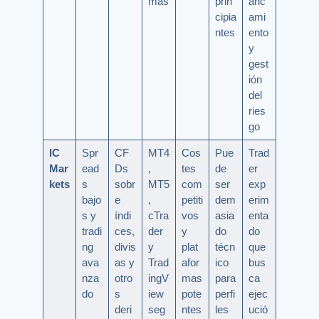
mas
prin
anc
cipia
ami
ntes
ento
y
gest
ión
del
ries
go
IC
Spr
CF
MT4
Cos
Pue
Trad
Mar
ead
Ds
,
tes
de
er
kets
s
sobr
MT5
com
ser
exp
bajo
e
,
petiti
dem
erim
s y
índi
cTra
vos
asia
enta
tradi
ces,
der
y
do
do
ng
divis
y
plat
técn
que
ava
as y
Trad
afor
ico
bus
nza
otro
ingV
mas
para
ca
do
s
iew
pote
perfi
ejec
deri
seg
ntes
les
ució