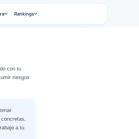
ra
Rankings
ndo con tu
sumir riesgos
tomar
 concretas,
rabaje a tu