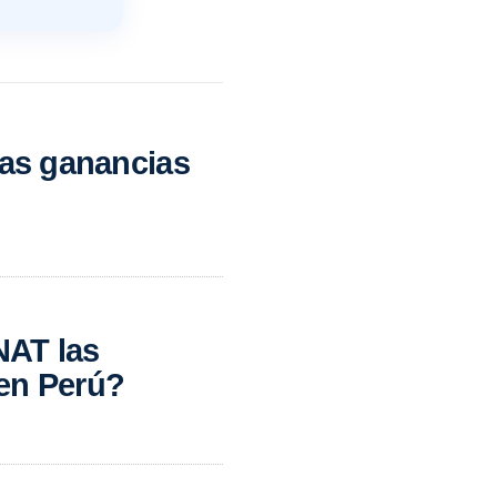
las ganancias
NAT las
en Perú?