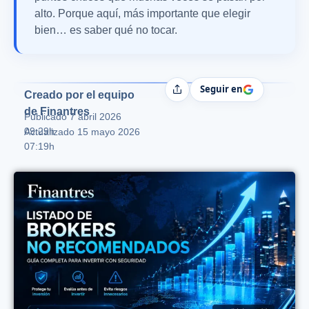
alto. Porque aquí, más importante que elegir
bien… es saber qué no tocar.
Seguir en
Compartir
Creado por el equipo
de Finantres
Publicado
7 abril 2026
09:29h
Actualizado 15 mayo 2026
07:19h