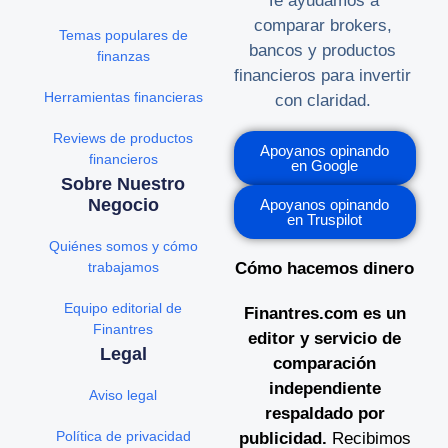
Te ayudamos a
comparar brokers,
Temas populares de
bancos y productos
finanzas
financieros para invertir
Herramientas financieras
con claridad.
Reviews de productos
Apoyanos opinando
financieros
en Google
Sobre Nuestro
Negocio
Apoyanos opinando
en Truspilot
Quiénes somos y cómo
trabajamos
Cómo hacemos dinero
Equipo editorial de
Finantres.com es un
Finantres
editor y servicio de
Legal
comparación
independiente
Aviso legal
respaldado por
Política de privacidad
publicidad.
Recibimos