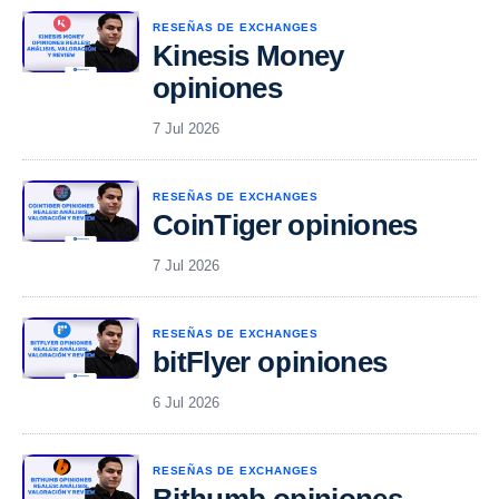
RESEÑAS DE EXCHANGES
Kinesis Money
opiniones
7 Jul 2026
RESEÑAS DE EXCHANGES
CoinTiger opiniones
7 Jul 2026
RESEÑAS DE EXCHANGES
bitFlyer opiniones
6 Jul 2026
RESEÑAS DE EXCHANGES
Bithumb opiniones