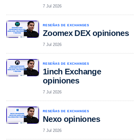
7 Jul 2026
RESEÑAS DE EXCHANGES
Zoomex DEX opiniones
7 Jul 2026
RESEÑAS DE EXCHANGES
1inch Exchange
opiniones
7 Jul 2026
RESEÑAS DE EXCHANGES
Nexo opiniones
7 Jul 2026