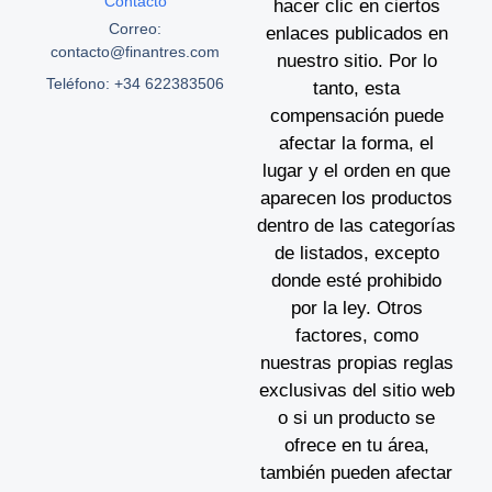
Contacto
hacer clic en ciertos
Correo:
enlaces publicados en
contacto@finantres.com
nuestro sitio. Por lo
Teléfono: +34 622383506
tanto, esta
compensación puede
afectar la forma, el
lugar y el orden en que
aparecen los productos
dentro de las categorías
de listados, excepto
donde esté prohibido
por la ley. Otros
factores, como
nuestras propias reglas
exclusivas del sitio web
o si un producto se
ofrece en tu área,
también pueden afectar