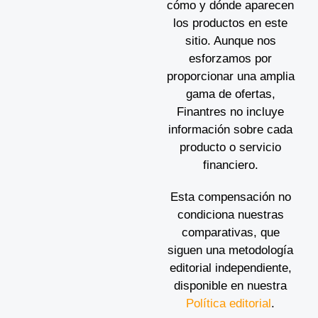
cómo y dónde aparecen
los productos en este
sitio. Aunque nos
esforzamos por
proporcionar una amplia
gama de ofertas,
Finantres no incluye
información sobre cada
producto o servicio
financiero.
Esta compensación no
condiciona nuestras
comparativas, que
siguen una metodología
editorial independiente,
disponible en nuestra
Política editorial
.