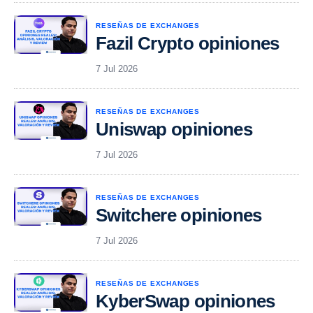
RESEÑAS DE EXCHANGES
Fazil Crypto opiniones
7 Jul 2026
RESEÑAS DE EXCHANGES
Uniswap opiniones
7 Jul 2026
RESEÑAS DE EXCHANGES
Switchere opiniones
7 Jul 2026
RESEÑAS DE EXCHANGES
KyberSwap opiniones