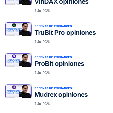
VinDAX opiniones
7 Jul 2026
RESEÑAS DE EXCHANGES
TruBit Pro opiniones
7 Jul 2026
RESEÑAS DE EXCHANGES
ProBit opiniones
7 Jul 2026
RESEÑAS DE EXCHANGES
Mudrex opiniones
7 Jul 2026