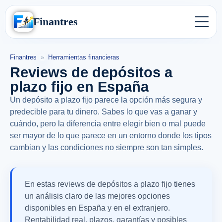
Finantres
Finantres
»
Herramientas financieras
Reviews de depósitos a
plazo fijo en España
Un depósito a plazo fijo parece la opción más segura y
predecible para tu dinero. Sabes lo que vas a ganar y
cuándo, pero la diferencia entre elegir bien o mal puede
ser mayor de lo que parece en un entorno donde los tipos
cambian y las condiciones no siempre son tan simples.
En estas reviews de depósitos a plazo fijo tienes
un análisis claro de las mejores opciones
disponibles en España y en el extranjero.
Rentabilidad real, plazos, garantías y posibles