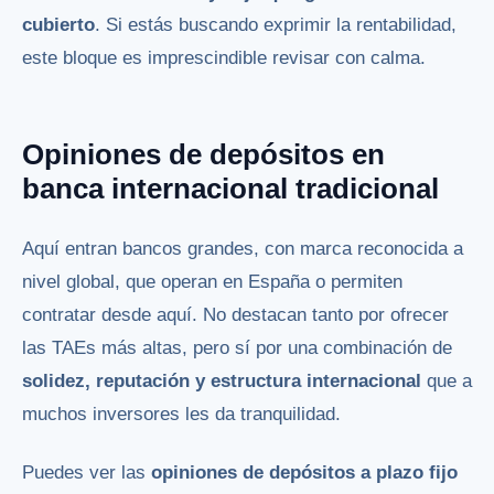
cubierto
. Si estás buscando exprimir la rentabilidad,
este bloque es imprescindible revisar con calma.
Opiniones de depósitos en
banca internacional tradicional
Aquí entran bancos grandes, con marca reconocida a
nivel global, que operan en España o permiten
contratar desde aquí. No destacan tanto por ofrecer
las TAEs más altas, pero sí por una combinación de
solidez, reputación y estructura internacional
que a
muchos inversores les da tranquilidad.
Puedes ver las
opiniones de depósitos a plazo fijo