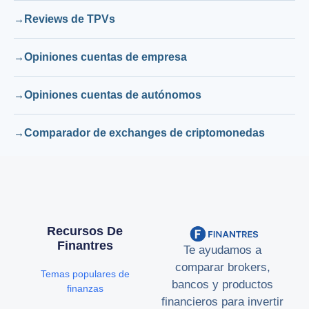
Reviews de TPVs
Opiniones cuentas de empresa
Opiniones cuentas de autónomos
Comparador de exchanges de criptomonedas
Recursos De
Finantres
Te ayudamos a
comparar brokers,
Temas populares de
bancos y productos
finanzas
financieros para invertir