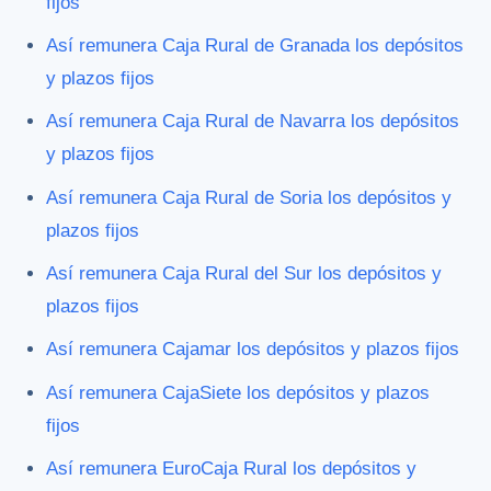
fijos
Así remunera Caja Rural de Granada los depósitos
y plazos fijos
Así remunera Caja Rural de Navarra los depósitos
y plazos fijos
Así remunera Caja Rural de Soria los depósitos y
plazos fijos
Así remunera Caja Rural del Sur los depósitos y
plazos fijos
Así remunera Cajamar los depósitos y plazos fijos
Así remunera CajaSiete los depósitos y plazos
fijos
Así remunera EuroCaja Rural los depósitos y