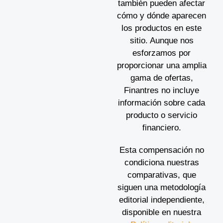
también pueden afectar
cómo y dónde aparecen
los productos en este
sitio. Aunque nos
esforzamos por
proporcionar una amplia
gama de ofertas,
Finantres no incluye
información sobre cada
producto o servicio
financiero.
Esta compensación no
condiciona nuestras
comparativas, que
siguen una metodología
editorial independiente,
disponible en nuestra