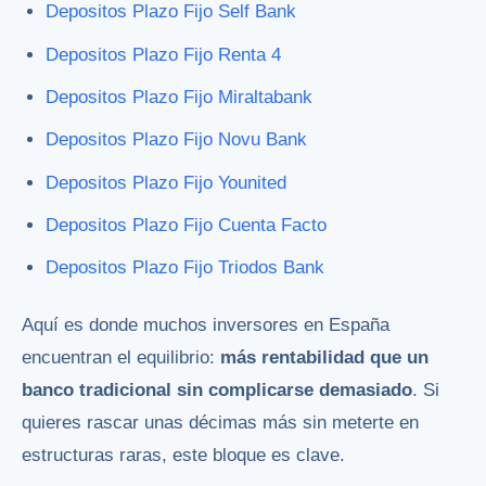
Depositos Plazo Fijo Self Bank
Depositos Plazo Fijo Renta 4
Depositos Plazo Fijo Miraltabank
Depositos Plazo Fijo Novu Bank
Depositos Plazo Fijo Younited
Depositos Plazo Fijo Cuenta Facto
Depositos Plazo Fijo Triodos Bank
Aquí es donde muchos inversores en España
encuentran el equilibrio:
más rentabilidad que un
banco tradicional sin complicarse demasiado
. Si
quieres rascar unas décimas más sin meterte en
estructuras raras, este bloque es clave.