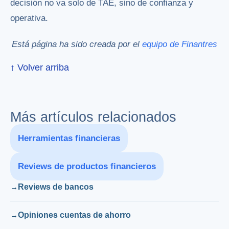
decisión no va solo de TAE, sino de confianza y
operativa.
Está página ha sido creada por el
equipo de Finantres
↑ Volver arriba
Más artículos relacionados
Herramientas financieras
Reviews de productos financieros
Reviews de bancos
Opiniones cuentas de ahorro