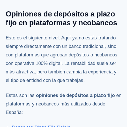
Opiniones de depósitos a plazo
fijo en plataformas y neobancos
Este es el siguiente nivel. Aquí ya no estás tratando
siempre directamente con un banco tradicional, sino
con plataformas que agrupan depósitos o neobancos
con operativa 100% digital. La rentabilidad suele ser
más atractiva, pero también cambia la experiencia y
el tipo de entidad con la que trabajas.
Estas son las
opiniones de depósitos a plazo fijo
en
plataformas y neobancos más utilizados desde
España: