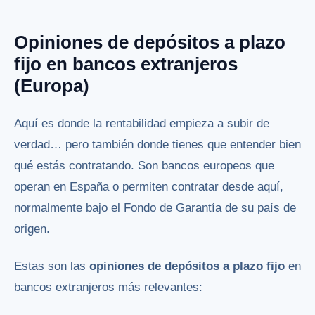
Opiniones de depósitos a plazo
fijo en bancos extranjeros
(Europa)
Aquí es donde la rentabilidad empieza a subir de
verdad… pero también donde tienes que entender bien
qué estás contratando. Son bancos europeos que
operan en España o permiten contratar desde aquí,
normalmente bajo el Fondo de Garantía de su país de
origen.
Estas son las
opiniones de depósitos a plazo fijo
en
bancos extranjeros más relevantes: