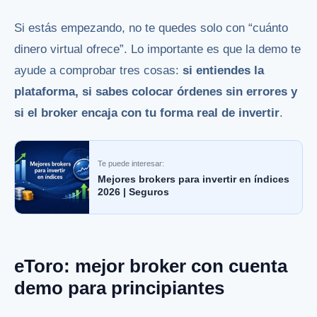
Si estás empezando, no te quedes solo con “cuánto
dinero virtual ofrece”. Lo importante es que la demo te
ayude a comprobar tres cosas:
si entiendes la
plataforma, si sabes colocar órdenes sin errores y
si el broker encaja con tu forma real de invertir
.
Te puede interesar:
Mejores brokers para invertir en índices
2026 | Seguros
eToro: mejor broker con cuenta
demo para principiantes