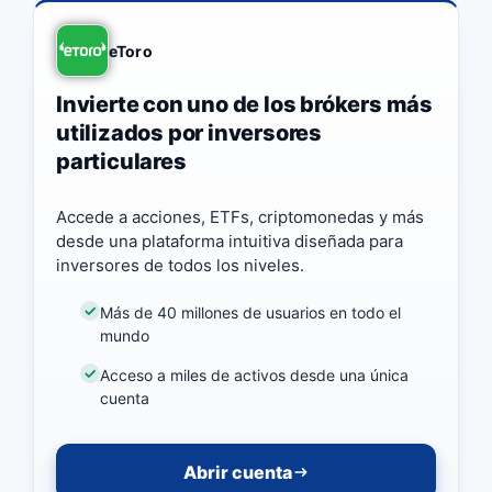
eToro
Invierte con uno de los brókers más
utilizados por inversores
particulares
Accede a acciones, ETFs, criptomonedas y más
desde una plataforma intuitiva diseñada para
inversores de todos los niveles.
Más de 40 millones de usuarios en todo el
mundo
Acceso a miles de activos desde una única
cuenta
Abrir cuenta