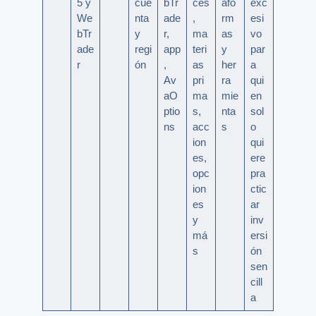
5 y
cue
bTr
ces
afo
exc
We
nta
ade
,
rm
esi
bTr
y
r,
ma
as
vo
ade
regi
app
teri
y
par
r
ón
,
as
her
a
Av
pri
ra
qui
aO
ma
mie
en
ptio
s,
nta
sol
ns
acc
s
o
ion
qui
es,
ere
opc
pra
ion
ctic
es
ar
y
inv
má
ersi
s
ón
sen
cill
a