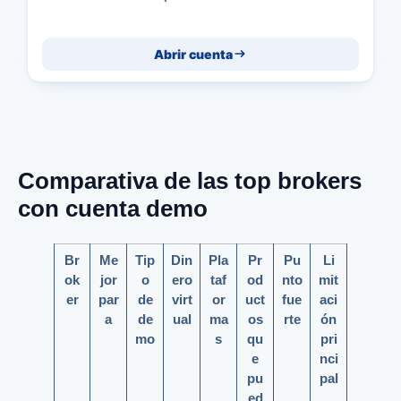
Abrir cuenta
Comparativa de las top brokers
con cuenta demo
Br
Me
Tip
Din
Pla
Pr
Pu
Li
ok
jor
o
ero
taf
od
nto
mit
er
par
de
virt
or
uct
fue
aci
a
de
ual
ma
os
rte
ón
mo
s
qu
pri
e
nci
pu
pal
ed