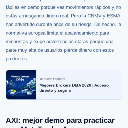
fáciles en demo porque ves movimientos rápidos y no
estás arriesgando dinero real. Pero la CNMV y ESMA
han advertido durante años de su riesgo. De hecho, la
normativa europea limita el apalancamiento para
minoristas y exige advertencias claras porque una
parte muy alta de usuarios pierde dinero con estos
productos.
Te puede interesar:
Mejores brokers DMA 2026 | Acceso
directo y seguro
AXI: mejor demo para practicar