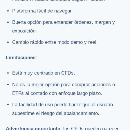
Plataforma fácil de navegar.
Buena opción para entender órdenes, margen y
exposición.
Cambio rápido entre modo demo y real.
Limitaciones:
Está muy centrado en CFDs.
No es la mejor opción para comprar acciones o
ETFs al contado con enfoque largo plazo.
La facilidad de uso puede hacer que el usuario
subestime el riesgo del apalancamiento.
Advertencia importante:
los CFDs pueden parecer