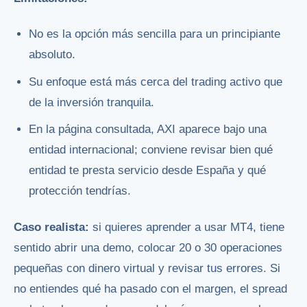
No es la opción más sencilla para un principiante
absoluto.
Su enfoque está más cerca del trading activo que
de la inversión tranquila.
En la página consultada, AXI aparece bajo una
entidad internacional; conviene revisar bien qué
entidad te presta servicio desde España y qué
protección tendrías.
Caso realista:
si quieres aprender a usar MT4, tiene
sentido abrir una demo, colocar 20 o 30 operaciones
pequeñas con dinero virtual y revisar tus errores. Si
no entiendes qué ha pasado con el margen, el spread