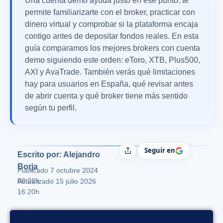
Una cuenta demo ayuda justo en ese punto: te
permite familiarizarte con el broker, practicar con
dinero virtual y comprobar si la plataforma encaja
contigo antes de depositar fondos reales. En esta
guía comparamos los mejores brokers con cuenta
demo siguiendo este orden: eToro, XTB, Plus500,
AXI y AvaTrade. También verás qué limitaciones
hay para usuarios en España, qué revisar antes
de abrir cuenta y qué broker tiene más sentido
según tu perfil.
Seguir en
Compartir
Escrito por: Alejandro
Borja
Publicado
7 octubre 2024
08:28h
Actualizado 15 julio 2026
16:20h