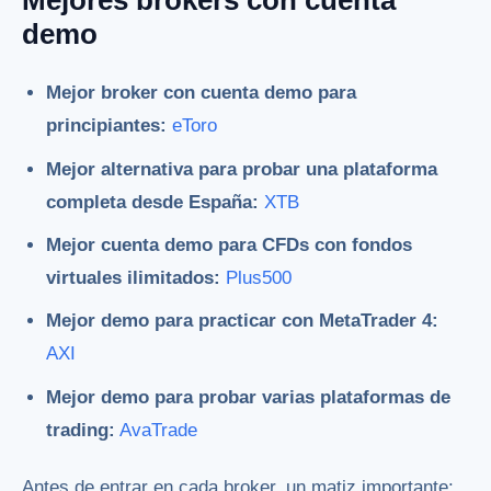
demo
Mejor broker con cuenta demo para
principiantes:
eToro
Mejor alternativa para probar una plataforma
completa desde España:
XTB
Mejor cuenta demo para CFDs con fondos
virtuales ilimitados:
Plus500
Mejor demo para practicar con MetaTrader 4:
AXI
Mejor demo para probar varias plataformas de
trading:
AvaTrade
Antes de entrar en cada broker, un matiz importante: