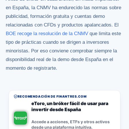
en España, la CNMV ha endurecido las normas sobre
publicidad, formación gratuita y cuentas demo
relacionadas con CFDs y productos apalancados. El
BOE recoge la resolución de la CNMV
que limita este
tipo de prácticas cuando se dirigen a inversores
minoristas. Por eso conviene comprobar siempre la
disponibilidad real de la demo desde España en el
momento de registrarte.
RECOMENDACIÓN DE FINANTRES.COM
eToro, un bróker fácil de usar para
invertir desde España
Accede a acciones, ETFs y otros activos
desde una plataforma intuitiva.