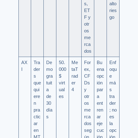
s,
alto
ET
ries
F y
go
otr
os
me
rca
dos
AX
Tra
De
50.
Me
For
Bu
Enf
I
der
mo
000
taT
ex,
ena
oqu
s
gra
$
rad
CF
opc
e
que
tuit
virt
er
Ds
ión
má
qui
a
ual
4
y
par
s
ere
de
es
otr
a
tra
n
30
os
ent
der
pra
día
me
ren
; no
ctic
s
rca
ar
es
ar
dos
eje
la
en
seg
cuc
opc
MT
ún
ión
ión