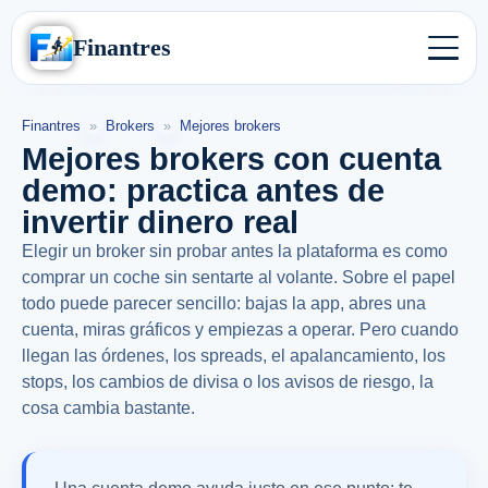
Finantres
Finantres
»
Brokers
»
Mejores brokers
Mejores brokers con cuenta
demo: practica antes de
invertir dinero real
Elegir un broker sin probar antes la plataforma es como
comprar un coche sin sentarte al volante. Sobre el papel
todo puede parecer sencillo: bajas la app, abres una
cuenta, miras gráficos y empiezas a operar. Pero cuando
llegan las órdenes, los spreads, el apalancamiento, los
stops, los cambios de divisa o los avisos de riesgo, la
cosa cambia bastante.