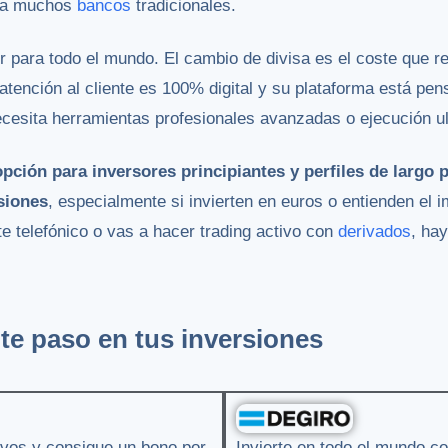
e a muchos
bancos
tradicionales.
r para todo el mundo. El cambio de divisa es el coste que r
a atención al cliente es 100% digital y su plataforma está pen
ecesita herramientas profesionales avanzadas o ejecución ul
ción para inversores principiantes y perfiles de largo 
siones
, especialmente si invierten en euros o entienden el 
e telefónico o vas a hacer trading activo con
derivados
, ha
te paso en tus inversiones
tivos y consigue un bono por
Invierte en todo el mundo co