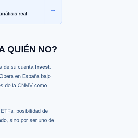
→
nálisis real
RA QUIÉN NO?
és de su cuenta
Invest
,
 Opera en España bajo
ales de la CNMV como
 ETFs, posibilidad de
ado, sino por ser uno de