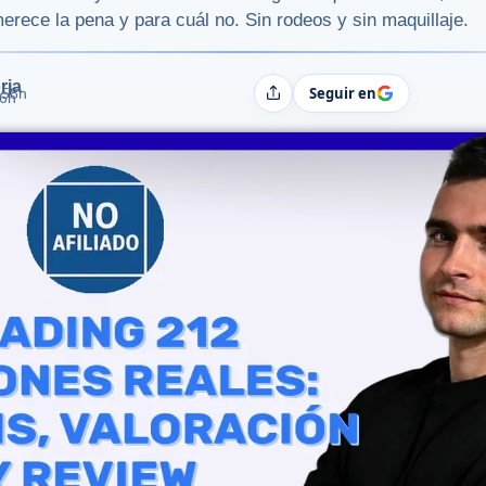
merece la pena y para cuál no. Sin rodeos y sin maquillaje.
rja
Seguir en
:58h
Compartir
06h