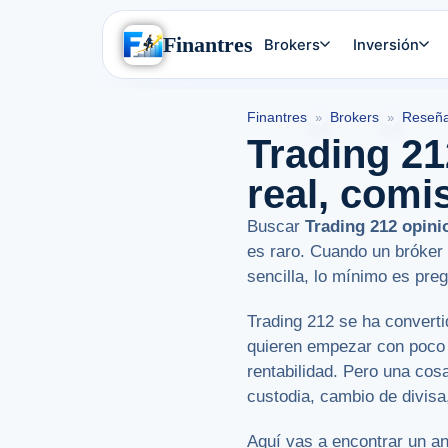
Finantres
Brokers
Inversión
Finantres
Brokers
Reseña
»
»
Trading 21
real, comi
Buscar
Trading 212 opini
es raro. Cuando un bróker
sencilla, lo mínimo es pre
Trading 212 se ha convert
quieren empezar con poco 
rentabilidad. Pero una cosa
custodia, cambio de divisa
Aquí vas a encontrar un aná