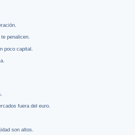
ración.
te penalicen.
 poco capital.
ca.
s.
rcados fuera del euro.
jidad son altos.