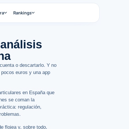
ra
Rankings
análisis
na
 cuenta o descartarlo. Y no
 pocos euros y una app
articulares en España que
ones se coman la
ráctica: regulación,
problemas.
e flojea y, sobre todo,