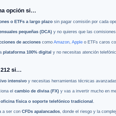
na opción si…
ones o ETFs a largo plazo
sin pagar comisión por cada ope
ensuales pequeñas (DCA)
y no quieres que las comisiones 
cciones de acciones
como
Amazon
,
Apple
o ETFs caros con
na
plataforma 100% digital
y no necesitas atención telefóni
 212 si…
tivo intensivo
y necesitas herramientas técnicas avanzada
iona el
cambio de divisa (FX)
y vas a invertir mucho en me
n
oficina física o soporte telefónico tradicional
.
va a ser con
CFDs apalancados
, donde el riesgo y la comple