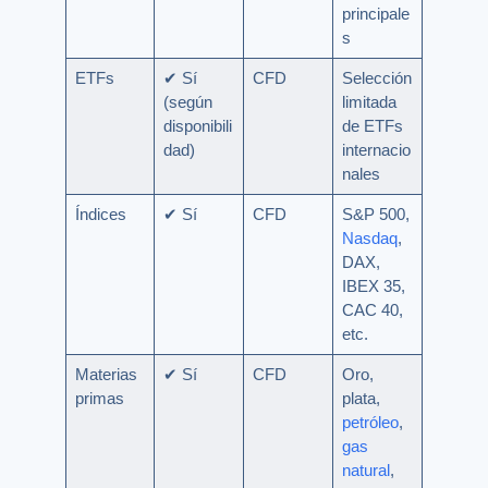
principale
s
ETFs
✔ Sí
CFD
Selección
(según
limitada
disponibili
de ETFs
dad)
internacio
nales
Índices
✔ Sí
CFD
S&P 500,
Nasdaq
,
DAX,
IBEX 35,
CAC 40,
etc.
Materias
✔ Sí
CFD
Oro,
primas
plata,
petróleo
,
gas
natural
,