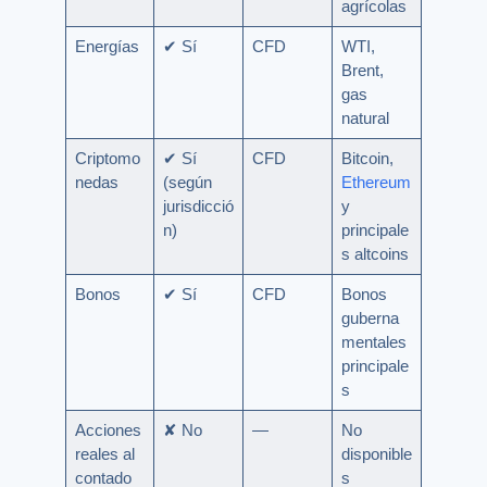
agrícolas
Energías
✔ Sí
CFD
WTI,
Brent,
gas
natural
Criptomo
✔ Sí
CFD
Bitcoin,
nedas
(según
Ethereum
jurisdicció
y
n)
principale
s altcoins
Bonos
✔ Sí
CFD
Bonos
guberna
mentales
principale
s
Acciones
✘ No
—
No
reales al
disponible
contado
s