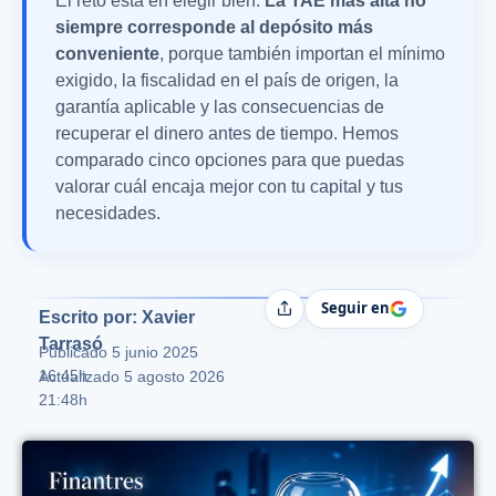
El reto está en elegir bien.
La TAE más alta no
siempre corresponde al depósito más
conveniente
, porque también importan el mínimo
exigido, la fiscalidad en el país de origen, la
garantía aplicable y las consecuencias de
recuperar el dinero antes de tiempo. Hemos
comparado cinco opciones para que puedas
valorar cuál encaja mejor con tu capital y tus
necesidades.
Seguir en
Compartir
Escrito por: Xavier
Tarrasó
Publicado
5 junio 2025
16:45h
Actualizado 5 agosto 2026
21:48h