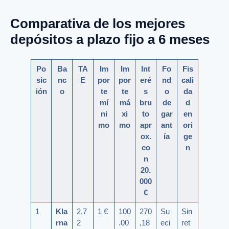
Comparativa de los mejores
depósitos a plazo fijo a 6 meses
Po
Ba
TA
Im
Im
Int
Fo
Fis
sic
nc
E
por
por
eré
nd
cali
ión
o
te
te
s
o
da
mí
má
bru
de
d
ni
xi
to
gar
en
mo
mo
apr
ant
ori
ox.
ía
ge
co
n
n
20.
000
€
1
Kla
2,7
1 €
100
270
Su
Sin
rna
2
.00
,18
eci
ret