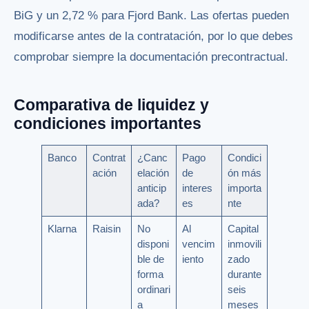
BiG y un 2,72 % para Fjord Bank. Las ofertas pueden
modificarse antes de la contratación, por lo que debes
comprobar siempre la documentación precontractual.
Comparativa de liquidez y
condiciones importantes
Banco
Contrat
¿Canc
Pago
Condici
ación
elación
de
ón más
anticip
interes
importa
ada?
es
nte
Klarna
Raisin
No
Al
Capital
disponi
vencim
inmovili
ble de
iento
zado
forma
durante
ordinari
seis
a
meses