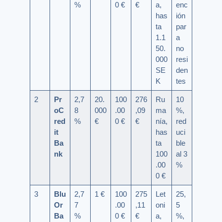
%
0 €
€
a,
enc
has
ión
ta
par
1.1
a
50.
no
000
resi
SE
den
K
tes
2
Pr
2,7
20.
100
276
Ru
10
oC
8
000
.00
,09
ma
%,
red
%
€
0 €
€
nía,
red
it
has
uci
Ba
ta
ble
nk
100
al 3
.00
%
0 €
3
Blu
2,7
1 €
100
275
Let
25,
Or
7
.00
,11
oni
5
Ba
%
0 €
€
a,
%,