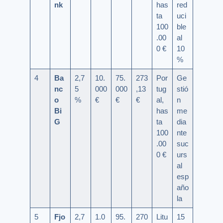
nk
has
red
ta
uci
100
ble
.00
al
0 €
10
%
4
Ba
2,7
10.
75.
273
Por
Ge
nc
5
000
000
,13
tug
stió
o
%
€
€
€
al,
n
Bi
has
me
G
ta
dia
100
nte
.00
suc
0 €
urs
al
esp
año
la
5
Fjo
2,7
1.0
95.
270
Litu
15