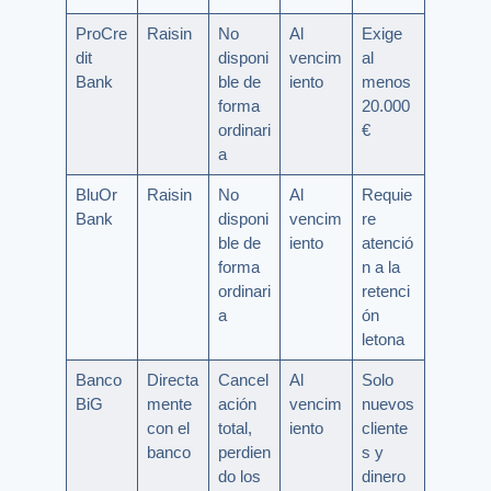
ProCre
Raisin
No
Al
Exige
dit
disponi
vencim
al
Bank
ble de
iento
menos
forma
20.000
ordinari
€
a
BluOr
Raisin
No
Al
Requie
Bank
disponi
vencim
re
ble de
iento
atenció
forma
n a la
ordinari
retenci
a
ón
letona
Banco
Directa
Cancel
Al
Solo
BiG
mente
ación
vencim
nuevos
con el
total,
iento
cliente
banco
perdien
s y
do los
dinero