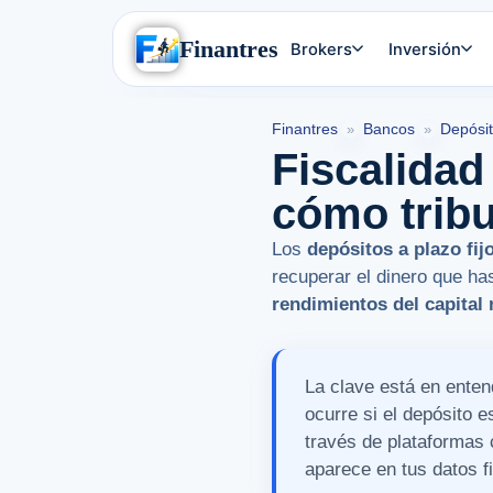
Finantres
Brokers
Inversión
Finantres
Bancos
Depósit
»
»
Fiscalidad 
cómo trib
Los
depósitos a plazo fij
recuperar el dinero que ha
rendimientos del capital 
La clave está en enten
ocurre si el depósito e
través de plataformas
aparece en tus datos f