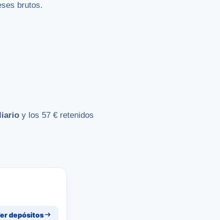
eses brutos.
iario
y los 57 € retenidos
er depósitos