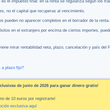
es el impuesto final: en la renta se regulariza según los tr
ses, no el capital que recuperas al vencimiento.
os pueden no aparecer completos en el borrador de la renta.
ósitos en el extranjero por encima de ciertos importes, pued
viene mirar rentabilidad neta, plazo, cancelación y país del
a plazo fijo?
clusivas
de junio de 2026
para
ganar
dinero
gratis!
o de 10 euros por registrarte!
oción
exclusiva
aquí