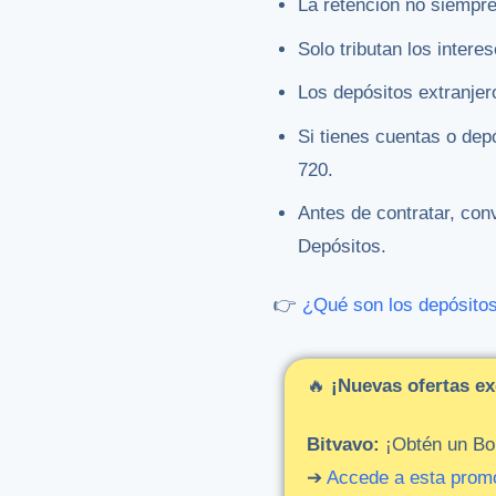
La retención no siempre 
Solo tributan los intere
Los depósitos extranjer
Si tienes cuentas o dep
720.
Antes de contratar, con
Depósitos.
👉
¿Qué son los depósitos 
🔥
¡
Nuevas
ofertas
ex
Bitvavo:
¡Obtén un Bon
➔
Accede
a
esta
prom