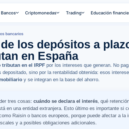
Bancos
Criptomonedas
Trading
Educación financie
os bancarios
de los depósitos a plazo
utan en España
o tributan en el IRPF
por los intereses que generan. No pa
s depositado, sino por la rentabilidad obtenida: esos interes
mobiliario
y se integran en la base del ahorro.
der tres cosas:
cuándo se declara el interés
, qué retenció
stá en una entidad extranjera. Esto último es importante si 
 como Raisin o bancos europeos, porque puede afectar a la 
iscales y a posibles obligaciones adicionales.