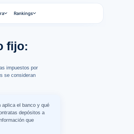
ra
Rankings
 fijo:
gas impuestos por
es se consideran
n aplica el banco y qué
contratas depósitos a
información que