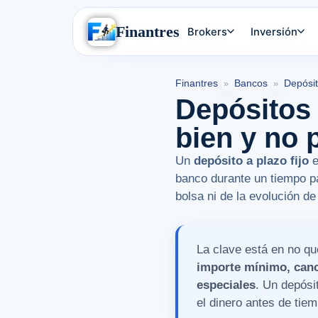
Finantres
Brokers
Inversión
Finantres
Bancos
Depósit
»
»
Depósitos a
bien y no 
Un
depósito a plazo fijo
e
banco durante un tiempo p
bolsa ni de la evolución d
La clave está en no qu
importe mínimo, canc
especiales
. Un depósit
el dinero antes de tiem