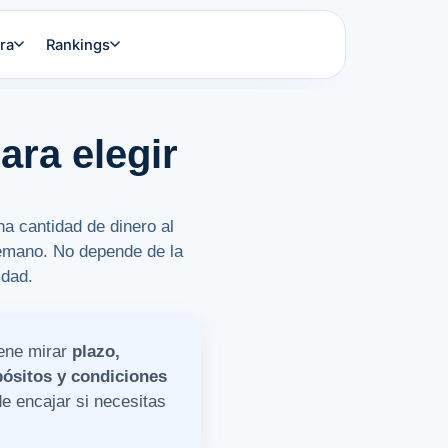
ra
Rankings
ara elegir
a cantidad de dinero al
temano. No depende de la
idad.
iene mirar
plazo,
pósitos y condiciones
de encajar si necesitas