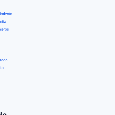
imiento
ntía
njeros
erada
ito
do