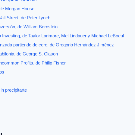
, de Morgan Housel
all Street, de Peter Lynch
inversión, de William Bernstein
 Investing, de Taylor Larimore, Mel Lindauer y Michael LeBoeuf
anzada partiendo de cero, de Gregorio Hernández Jiménez
abilonia, de George S. Clason
ommon Profits, de Philip Fisher
ros
n precipitarte