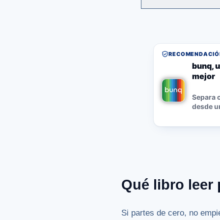
RECOMENDACIÓN
bunq, u
mejor
Separa o
desde un
Qué libro lee
Si partes de cero, no empi