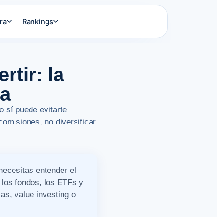
ra
Rankings
rtir: la
za
o sí puede evitarte
comisiones, no diversificar
 necesitas entender el
 los fondos, los ETFs y
as, value investing o