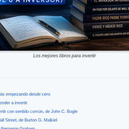
Los mejores libros para invertir
estás empezando desde cero
nder a invertir
vertir con sentido común, de John C. Bogle
ll Street, de Burton G. Malkiel
 de Benjamin Graham