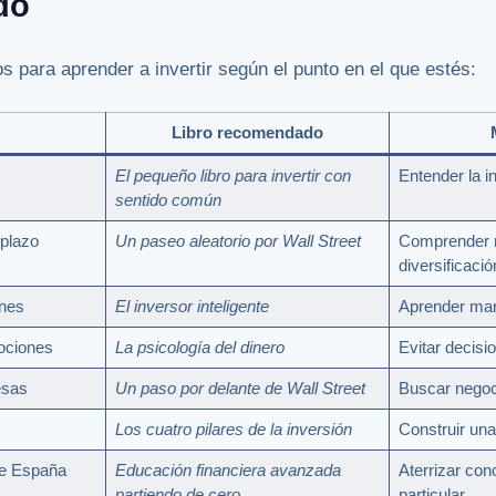
do
s para aprender a invertir según el punto en el que estés:
Libro recomendado
El pequeño libro para invertir con
Entender la i
sentido común
 plazo
Un paseo aleatorio por Wall Street
Comprender 
diversificació
nes
El inversor inteligente
Aprender mar
ociones
La psicología del dinero
Evitar decisi
esas
Un paso por delante de Wall Street
Buscar negoc
Los cuatro pilares de la inversión
Construir una
e España
Educación financiera avanzada
Aterrizar con
partiendo de cero
particular