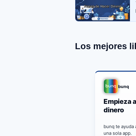
Los mejores li
bunq
Empieza a
dinero
bunq te ayuda a
una sola app.