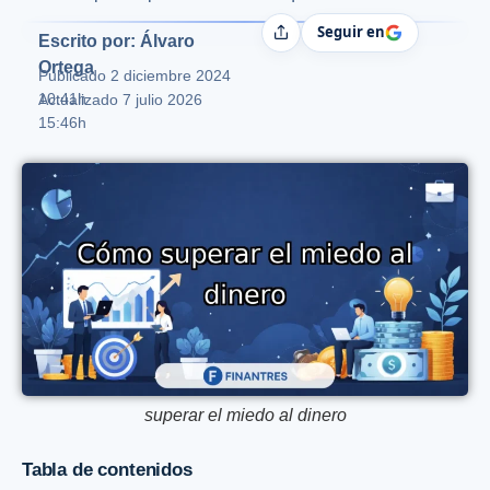
Seguir en
Compartir
Escrito por: Álvaro
Ortega
Publicado
2 diciembre 2024
10:41h
Actualizado 7 julio 2026
15:46h
superar el miedo al dinero
Tabla de contenidos