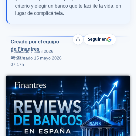
criterio y elegir un banco que te facilite la vida, en
lugar de complicártela.
Seguir en
Compartir
Creado por el equipo
de Finantres
Publicado
7 abril 2026
09:27h
Actualizado 15 mayo 2026
07:17h