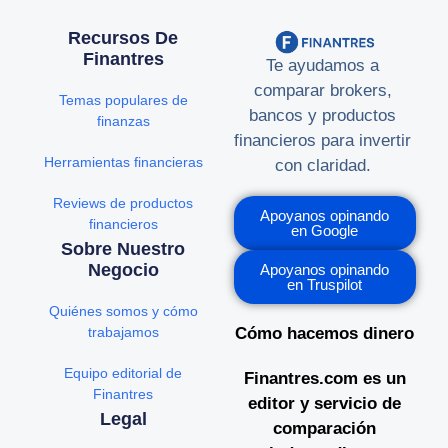
Recursos De
Finantres
Te ayudamos a
comparar brokers,
Temas populares de
bancos y productos
finanzas
financieros para invertir
Herramientas financieras
con claridad.
Reviews de productos
Apoyanos opinando
financieros
en Google
Sobre Nuestro
Negocio
Apoyanos opinando
en Truspilot
Quiénes somos y cómo
trabajamos
Cómo hacemos dinero
Equipo editorial de
Finantres.com es un
Finantres
editor y servicio de
Legal
comparación