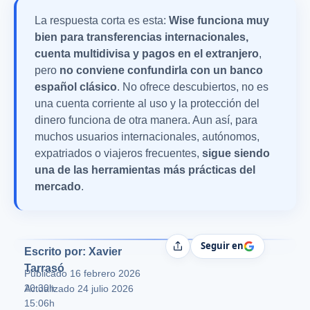
La respuesta corta es esta:
Wise funciona muy
bien para transferencias internacionales,
cuenta multidivisa y pagos en el extranjero
,
pero
no conviene confundirla con un banco
español clásico
. No ofrece descubiertos, no es
una cuenta corriente al uso y la protección del
dinero funciona de otra manera. Aun así, para
muchos usuarios internacionales, autónomos,
expatriados o viajeros frecuentes,
sigue siendo
una de las herramientas más prácticas del
mercado
.
Seguir en
Compartir
Escrito por: Xavier
Tarrasó
Publicado
16 febrero 2026
20:30h
Actualizado 24 julio 2026
15:06h