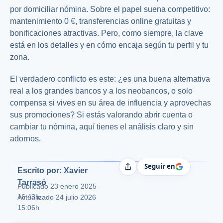
por domiciliar nómina. Sobre el papel suena competitivo:
mantenimiento 0 €, transferencias online gratuitas y
bonificaciones atractivas. Pero, como siempre, la clave
está en los detalles y en cómo encaja según tu perfil y tu
zona.
El verdadero conflicto es este: ¿es una buena alternativa
real a los grandes bancos y a los neobancos, o solo
compensa si vives en su área de influencia y aprovechas
sus promociones? Si estás valorando abrir cuenta o
cambiar tu nómina, aquí tienes el análisis claro y sin
adornos.
Seguir en
Compartir
Escrito por: Xavier
Tarrasó
Publicado
23 enero 2025
16:43h
Actualizado 24 julio 2026
15:06h