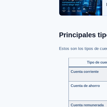
Principales ti
Estos son los tipos de cu
Tipo de cue
Cuenta corriente
Cuenta de ahorro
Cuenta remunerada