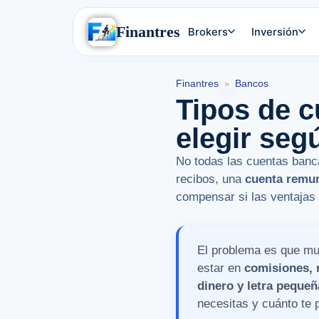
Finantres
Brokers
Inversión
Finantres
Bancos
»
Tipos de c
elegir seg
No todas las cuentas banc
recibos, una
cuenta remu
compensar si las ventajas 
El problema es que muc
estar en
comisiones, r
dinero y letra pequeñ
necesitas y cuánto te 