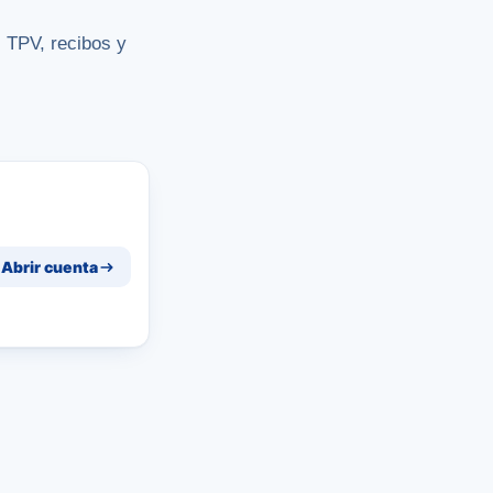
, TPV, recibos y
Abrir cuenta