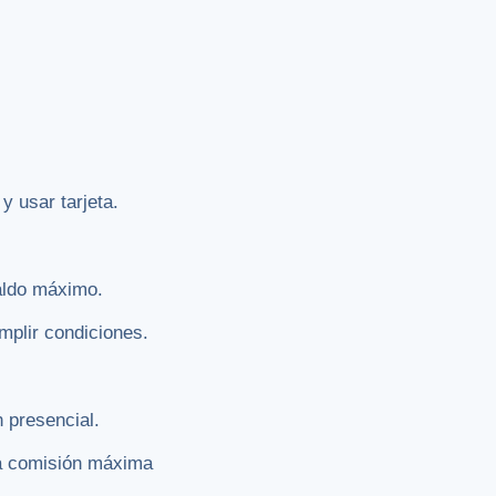
 y usar tarjeta.
saldo máximo.
mplir condiciones.
 presencial.
na comisión máxima