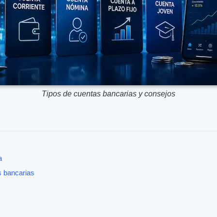
Tipos de cuentas bancarias y consejos
a
s bancarias