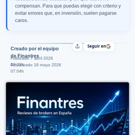
compensan. Para que puedas elegir con criterio y
evitar errores que, en inversión, suelen pagarse
caros.
Seguir en
Compartir
Creado por el equipo
de Finantres
Publicado
7 abril 2026
09:29h
Actualizado 18 mayo 2026
07:04h