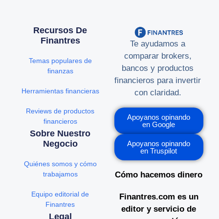
Recursos De
Finantres
Te ayudamos a
comparar brokers,
Temas populares de
bancos y productos
finanzas
financieros para invertir
Herramientas financieras
con claridad.
Reviews de productos
Apoyanos opinando
financieros
en Google
Sobre Nuestro
Negocio
Apoyanos opinando
en Truspilot
Quiénes somos y cómo
trabajamos
Cómo hacemos dinero
Equipo editorial de
Finantres.com es un
Finantres
editor y servicio de
Legal