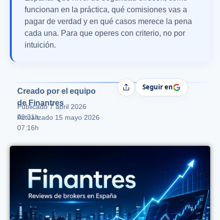
funcionan en la práctica, qué comisiones vas a
pagar de verdad y en qué casos merece la pena
cada una. Para que operes con criterio, no por
intuición.
Seguir en
Compartir
Creado por el equipo
de Finantres
Publicado
7 abril 2026
09:31h
Actualizado 15 mayo 2026
07:16h