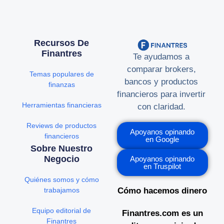
Recursos De
Finantres
Te ayudamos a
comparar brokers,
Temas populares de
bancos y productos
finanzas
financieros para invertir
Herramientas financieras
con claridad.
Reviews de productos
Apoyanos opinando
financieros
en Google
Sobre Nuestro
Negocio
Apoyanos opinando
en Truspilot
Quiénes somos y cómo
trabajamos
Cómo hacemos dinero
Equipo editorial de
Finantres.com es un
Finantres