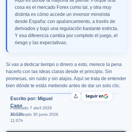
Aquí es donde la mayoría se pierde. Porque una
cosa es el mercado Forex como tal, y otra muy
distinta es cómo accede un inversor minorista
desde España: con apalancamiento, a través de
derivados y bajo una regulación bastante estricta.
Y esa diferencia cambia por completo el juego, el
riesgo y las expectativas.
Si vas a dedicar tiempo o dinero a esto, merece la pena
hacerlo con las ideas claras desde el principio. Sin
promesas, sin ruido y sin atajos. Aquí se trata de entender
bien dónde te estás metiendo antes de dar un solo clic.
Seguir en
Compartir
Escrito por: Miguel
Cano
Publicado
7 abril 2026
15:59h
Actualizado 30 junio 2026
11:07h