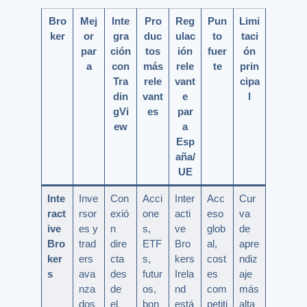
Bro
Mej
Inte
Pro
Reg
Pun
Limi
ker
or
gra
duc
ulac
to
taci
par
ción
tos
ión
fuer
ón
a
con
más
rele
te
prin
Tra
rele
vant
cipa
din
vant
e
l
gVi
es
par
ew
a
Esp
aña/
UE
Inte
Inve
Con
Acci
Inter
Acc
Cur
ract
rsor
exió
one
acti
eso
va
ive
es y
n
s,
ve
glob
de
Bro
trad
dire
ETF
Bro
al,
apre
ker
ers
cta
s,
kers
cost
ndiz
s
ava
des
futur
Irela
es
aje
nza
de
os,
nd
com
más
dos
el
bon
está
petiti
alta