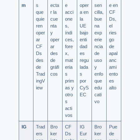
m
s
ecta
e
oper
sen
e en
que
r la
acci
a en
cilla,
CF
quie
cue
one
la
bue
Ds,
ren
nta
s,
UE
na
el
oper
y
índi
bajo
exp
ries
ar
oper
ces,
enti
erie
go
CF
ar
fore
dad
ncia
de
Ds
des
x,
es
de
apal
des
de
mat
regu
uso
anc
de
gráfi
eria
lada
y
ami
Trad
cos
s
s
enfo
ento
ingV
prim
por
que
es
iew
as y
CyS
edu
alto
otro
EC
cati
s
vo
acti
vos
IG
Trad
Bro
CF
IG
Bro
Pue
ers
ker
Ds
Eur
ker
de