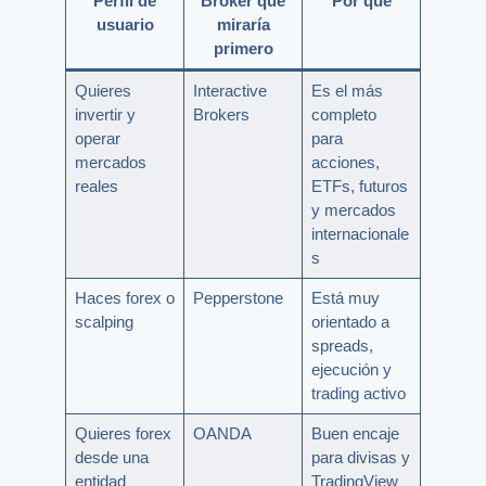
Perfil de
Broker que
Por qué
usuario
miraría
primero
Quieres
Interactive
Es el más
invertir y
Brokers
completo
operar
para
mercados
acciones,
reales
ETFs, futuros
y mercados
internacionale
s
Haces forex o
Pepperstone
Está muy
scalping
orientado a
spreads,
ejecución y
trading activo
Quieres forex
OANDA
Buen encaje
desde una
para divisas y
entidad
TradingView