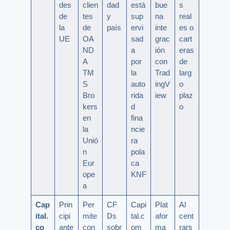
des
clien
dad
está
bue
s
de
tes
y
sup
na
real
la
de
país
ervi
inte
es o
UE
OA
sad
grac
cart
ND
a
ión
eras
A
por
con
de
TM
la
Trad
larg
S
auto
ingV
o
Bro
rida
iew
plaz
kers
d
o
en
fina
la
ncie
Unió
ra
n
pola
Eur
ca
ope
KNF
a
Cap
Prin
Per
CF
Capi
Plat
Al
ital.
cipi
mite
Ds
tal.c
afor
cent
co
ante
con
sobr
om
ma
rars