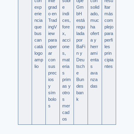
con
inte
sobr
ope
con
resu
exp
grad
e
Gm
solid
ltar
erie
o en
índi
bH
ado,
más
ncia
Trad
ces,
está
muc
com
que
ingV
fore
regu
ha
plejo
bus
iew
x,
lada
ofert
para
can
para
acci
por
a y
perfi
catá
oper
one
BaFi
herr
les
logo
ar
s,
n y
ami
prin
amp
con
mat
Deu
enta
cipia
lio
sus
eria
tsch
s
ntes
prec
s
e
ava
ios
prim
Bun
nza
y
as y
des
das
sím
otro
ban
bolo
s
k
s
mer
cad
os