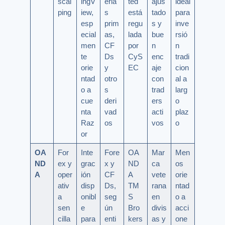
scal
ingV
eria
ted
ajus
ideal
ping
iew,
s
está
tado
para
esp
prim
regu
s y
inve
ecial
as,
lada
bue
rsió
men
CF
por
n
n
te
Ds
CyS
enc
tradi
orie
y
EC
aje
cion
ntad
otro
con
al a
o a
s
trad
larg
cue
deri
ers
o
nta
vad
acti
plaz
Raz
os
vos
o
or
OA
For
Inte
Fore
OA
Mar
Men
ND
ex y
grac
x y
ND
ca
os
A
oper
ión
CF
A
vete
orie
ativ
disp
Ds,
TM
rana
ntad
a
onibl
seg
S
en
o a
sen
e
ún
Bro
divis
acci
cilla
para
enti
kers
as y
one