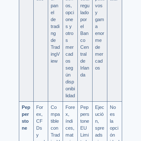
pan
os,
regu
vos
el
opci
lado
y
de
one
por
gam
tradi
s y
el
a
ng
otro
Ban
enor
de
s
co
me
Trad
mer
Cen
de
ingV
cad
tral
mer
iew
os
de
cad
seg
Irlan
os
ún
da
disp
onibi
lidad
Pep
For
Co
Fore
Pep
Ejec
No
per
ex,
mpa
x,
pers
ució
es
sto
CF
tible
índi
tone
n,
la
ne
Ds
con
ces,
EU
spre
opci
y
Trad
mat
Limi
ads
ón