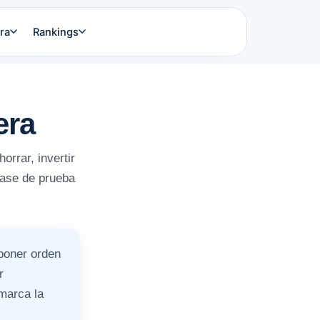
ra
Rankings
era
rrar, invertir
 base de prueba
 poner orden
r
 marca la