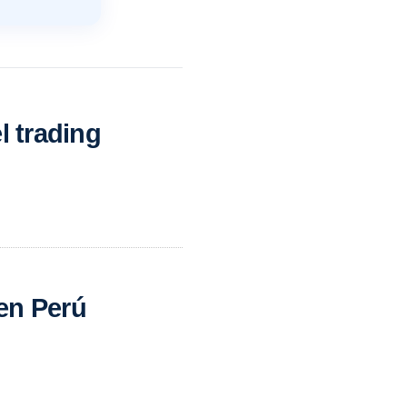
l trading
en Perú