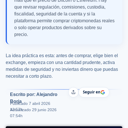
más que el precio de Bitcoin o Ethereum. Hay
que revisar regulación, comisiones, custodia,
fiscalidad, seguridad de la cuenta y si la
plataforma permite comprar criptomonedas reales
o solo operar productos derivados sobre su
precio.
La idea práctica es esta: antes de comprar, elige bien el
exchange, empieza con una cantidad prudente, activa
medidas de seguridad y no inviertas dinero que puedas
necesitar a corto plazo.
Seguir en
Compartir
Escrito por: Alejandro
Borja
Publicado
7 abril 2026
13:57h
Actualizado 29 junio 2026
07:54h