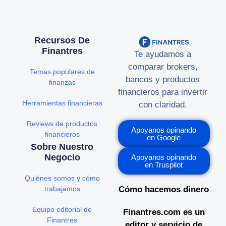
Recursos De
Finantres
Te ayudamos a
comparar brokers,
Temas populares de
bancos y productos
finanzas
financieros para invertir
Herramientas financieras
con claridad.
Reviews de productos
Apoyanos opinando
financieros
en Google
Sobre Nuestro
Negocio
Apoyanos opinando
en Truspilot
Quiénes somos y cómo
trabajamos
Cómo hacemos dinero
Equipo editorial de
Finantres.com es un
Finantres
editor y servicio de