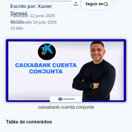
Seguir en
Compartir
Escrito por: Xavier
Tarrasó
Publicado
12 junio 2025
20:33h
Actualizado 24 julio 2026
15:06h
caixabank cuenta conjunta
Tabla de contenidos