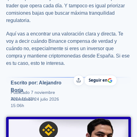
trader que opera cada día. Y tampoco es igual priorizar
comisiones bajas que buscar máxima tranquilidad
regulatoria.
Aquí vas a encontrar una valoración clara y directa. Te
voy a decir cuándo Binance compensa de verdad y
cuándo no, especialmente si eres un inversor que
compra y mantiene criptomonedas desde España. Si ese
es tu caso, esto te interesa.
Seguir en
Compartir
Escrito por: Alejandro
Borja
Publicado
7 noviembre
2024 16:12h
Actualizado 24 julio 2026
15:06h