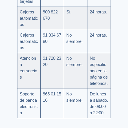
tarjetas
Cajeros
900 822
Sí.
24 horas.
automátic
670
os
Cajeros
91 334 67
No
24 horas.
automátic
80
siempre.
os
Atención
91 728 23
No
No
a
20
siempre.
especific
comercio
ado en la
s
página de
teléfonos.
Soporte
965 01 15
No
De lunes
de banca
16
siempre.
a sábado,
electrónic
de 08:00
a
a 22:00.