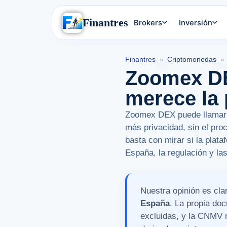
Finantres
Brokers
Inversión
Finantres
Criptomonedas
»
»
Zoomex DE
merece la
Zoomex DEX puede llamar l
más privacidad, sin el pr
basta con mirar si la plat
España, la regulación y la
Nuestra opinión es cla
España
. La propia do
excluidas, y la CNMV 