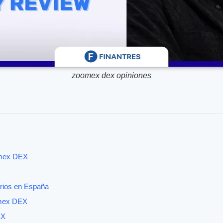
zoomex dex opiniones
omex DEX
arios en España
omex DEX
EX