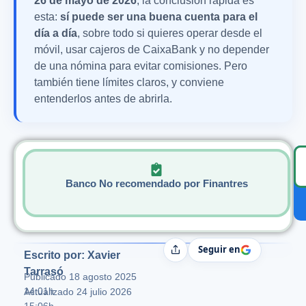
26 de mayo de 2026
, la conclusión rápida es
esta:
sí puede ser una buena cuenta para el
día a día
, sobre todo si quieres operar desde el
móvil, usar cajeros de CaixaBank y no depender
de una nómina para evitar comisiones. Pero
también tiene límites claros, y conviene
entenderlos antes de abrirla.
Banco No recomendado por Finantres
Seguir en
Compartir
Escrito por: Xavier
Tarrasó
Publicado
18 agosto 2025
14:01h
Actualizado 24 julio 2026
15:06h