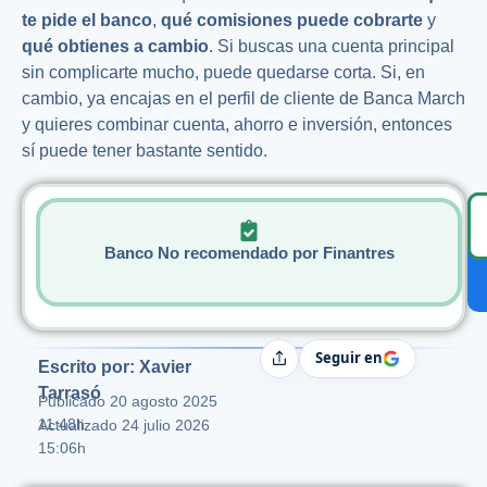
te pide el banco
,
qué comisiones puede cobrarte
y
qué obtienes a cambio
. Si buscas una cuenta principal
sin complicarte mucho, puede quedarse corta. Si, en
cambio, ya encajas en el perfil de cliente de Banca March
y quieres combinar cuenta, ahorro e inversión, entonces
sí puede tener bastante sentido.
Banco No recomendado por Finantres
Seguir en
Compartir
Escrito por: Xavier
Tarrasó
Publicado
20 agosto 2025
11:48h
Actualizado 24 julio 2026
15:06h