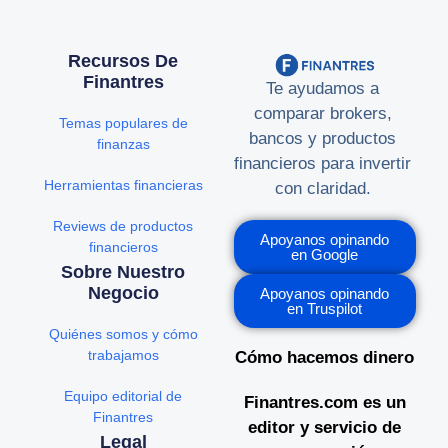
Recursos De
Finantres
Te ayudamos a
comparar brokers,
Temas populares de
bancos y productos
finanzas
financieros para invertir
Herramientas financieras
con claridad.
Reviews de productos
Apoyanos opinando
financieros
en Google
Sobre Nuestro
Negocio
Apoyanos opinando
en Truspilot
Quiénes somos y cómo
trabajamos
Cómo hacemos dinero
Equipo editorial de
Finantres.com es un
Finantres
editor y servicio de
Legal