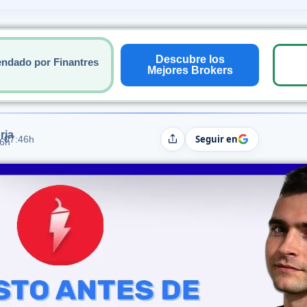
Descubre los
ndado por Finantres
Mejores Brokers
rja
Seguir en
4 07:46h
Compartir
06h