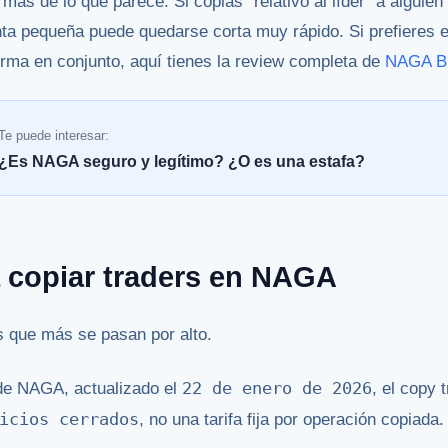
más de lo que parece. Si copias “relativo al líder” a alguie
ta pequeña puede quedarse corta muy rápido. Si prefieres 
ma en conjunto, aquí tienes la review completa de
NAGA Br
Te puede interesar:
¿Es NAGA seguro y legítimo? ¿O es una estafa?
 copiar traders en NAGA
s que más se pasan por alto.
22 de enero de 2026
de NAGA, actualizado el
, el copy 
icios cerrados
, no una tarifa fija por operación copiad