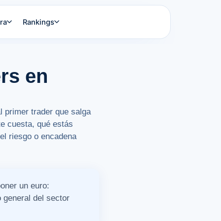
ra
Rankings
rs en
l primer trader que salga
 te cuesta, qué estás
el riesgo o encadena
poner un euro:
o general del sector