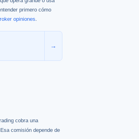
n que opera grande o usa
entender primero cómo
oker opiniones
.
→
trading cobra una
a. Esa comisión depende de