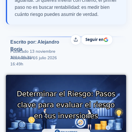
aguantar. Si quieres invertir con criterio, el primer
paso no es buscar rentabilidad: es medir bien
cuánto riesgo puedes asumir de verdad.
Seguir en
Compartir
Escrito por: Alejandro
Borja
Publicado
13 noviembre
2024 09:31h
Actualizado 16 julio 2026
16:49h