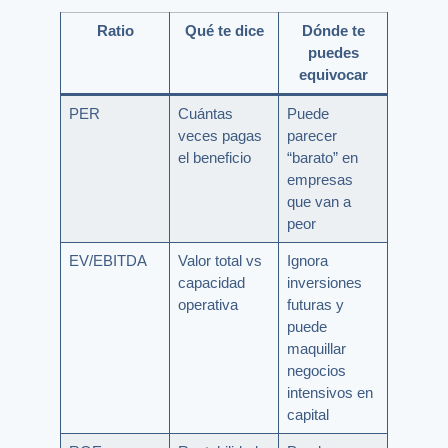
Ratio
Qué te dice
Dónde te
puedes
equivocar
PER
Cuántas
Puede
veces pagas
parecer
el beneficio
“barato” en
empresas
que van a
peor
EV/EBITDA
Valor total vs
Ignora
capacidad
inversiones
operativa
futuras y
puede
maquillar
negocios
intensivos en
capital