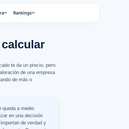
ra
Rankings
calcular
cado te da un precio, pero
 valoración de una empresa
agando de más o
se queda a medio
izar en una decisión
 importan de verdad y