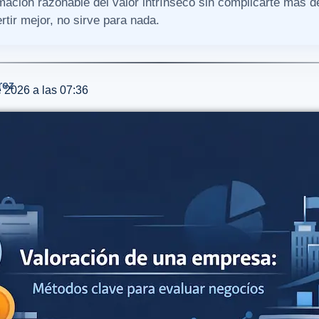
mación razonable del valor intrínseco sin complicarte más d
rtir mejor, no sirve para nada.
rez
e 2026 a las 07:36