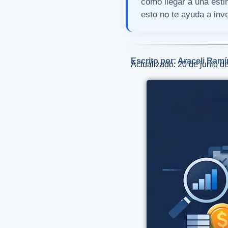
cómo llegar a una esti
esto no te ayuda a inve
Escrito por: Araceli Ramí
Actualizado: 20 de junio d