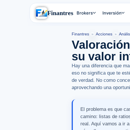
Finantres
Brokers
Inversión
Finantres
Acciones
Análi
»
»
Valoració
su valor i
Hay una diferencia que mar
eso no significa que te es
de verdad. No como concep
aprovechando una oportun
El problema es que ca
camino: listas de rati
real. Aquí vamos a ir 