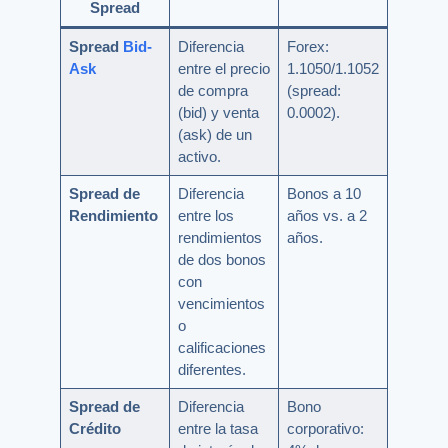
Spread
Spread
Bid-
Diferencia
Forex:
Ask
entre el precio
1.1050/1.1052
de compra
(spread:
(bid) y venta
0.0002).
(ask) de un
activo.
Spread de
Diferencia
Bonos a 10
Rendimiento
entre los
años vs. a 2
rendimientos
años.
de dos bonos
con
vencimientos
o
calificaciones
diferentes.
Spread de
Diferencia
Bono
Crédito
entre la tasa
corporativo: