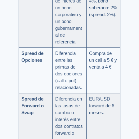
de interés de
4%, bono
un bono
soberano: 2%
corporativo y
(spread: 2%).
un bono
gubernament
al de
referencia.
Spread de
Diferencia
Compra de
Opciones
entre las
un call a 5 € y
primas de
venta a 4 €.
dos opciones
(call o put)
relacionadas.
Spread de
Diferencia en
EUR/USD
Forward o
las tasas de
forward de 6
Swap
cambio o
meses.
interés entre
dos contratos
forward o