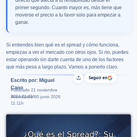
directo que afecta a tu rentabilidad desde el
primer segundo. Cuanto mayor es, más tiene que
moverse el precio a tu favor solo para empezar a
ganar.
Si entiendes bien qué es el spread y cómo funciona,
empiezas a ver el mercado con otros ojos. Si no, puedes
estar operando sin darte cuenta de uno de los factores
que más pesa a largo plazo. Vamos a ponerlo claro.
Seguir en
Compartir
Escrito por: Miguel
Cano
Publicado
21 noviembre
2024 21:01h
Actualizado 30 junio 2026
11:11h