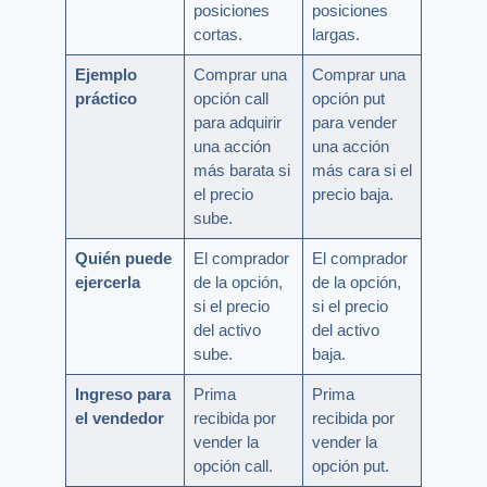
posiciones
posiciones
cortas.
largas.
Ejemplo
Comprar una
Comprar una
práctico
opción call
opción put
para adquirir
para vender
una acción
una acción
más barata si
más cara si el
el precio
precio baja.
sube.
Quién puede
El comprador
El comprador
ejercerla
de la opción,
de la opción,
si el precio
si el precio
del activo
del activo
sube.
baja.
Ingreso para
Prima
Prima
el vendedor
recibida por
recibida por
vender la
vender la
opción call.
opción put.