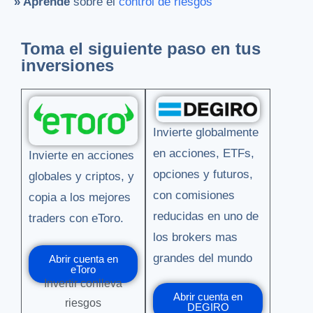
» Aprende
sobre el
control de riesgos
Toma el siguiente paso en tus
inversiones
Invierte globalmente
en acciones, ETFs,
Invierte en acciones
opciones y futuros,
globales y criptos, y
con comisiones
copia a los mejores
reducidas en uno de
traders con eToro.
los brokers mas
grandes del mundo
Abrir cuenta en
eToro
Invertir conlleva
Abrir cuenta en
riesgos
DEGIRO