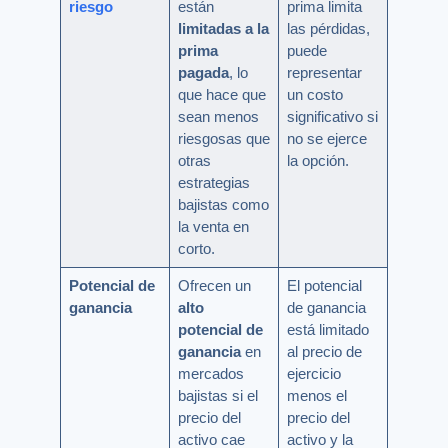
riesgo
están
prima limita
limitadas a la
las pérdidas,
prima
puede
pagada
, lo
representar
que hace que
un costo
sean menos
significativo si
riesgosas que
no se ejerce
otras
la opción.
estrategias
bajistas como
la venta en
corto.
Potencial de
Ofrecen un
El potencial
ganancia
alto
de ganancia
potencial de
está limitado
ganancia
en
al precio de
mercados
ejercicio
bajistas si el
menos el
precio del
precio del
activo cae
activo y la