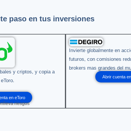
te paso en tus inversiones
Invierte globalmente en acc
futuros, con comisiones red
brokers mas grandes del m
bales y criptos, y copia a
Abrir cuenta 
 eToro.
enta en eToro
onlleva riesgos