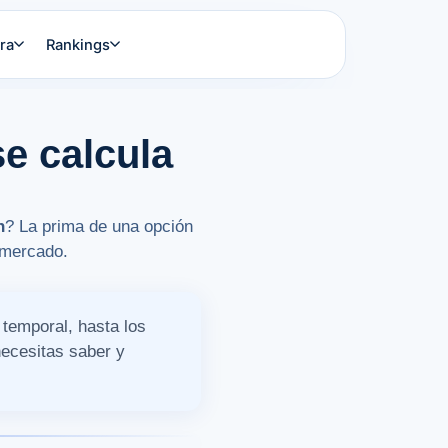
ra
Rankings
e calcula
n
? La prima de una opción
l mercado.
 temporal, hasta los
necesitas saber y