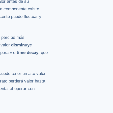
alor antes de su
Este componente existe
acente puede fluctuar y
o percibe más
 valor
disminuye
poral» o
time decay
, que
puede tener un alto valor
rato perderá valor hasta
ental al operar con