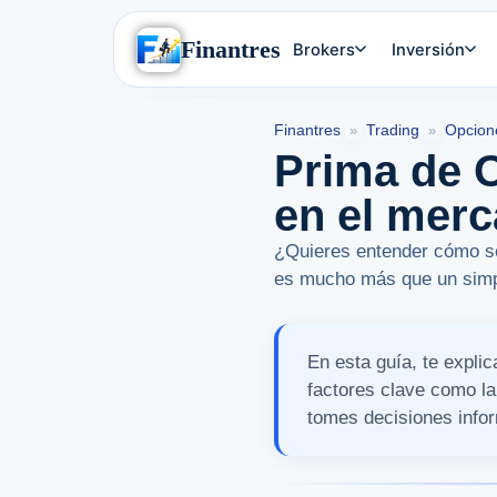
Finantres
Brokers
Inversión
Finantres
Trading
Opcion
»
»
Prima de O
en el merc
¿Quieres entender cómo se 
es mucho más que un simple
En esta guía, te expli
factores clave como la
tomes decisiones info