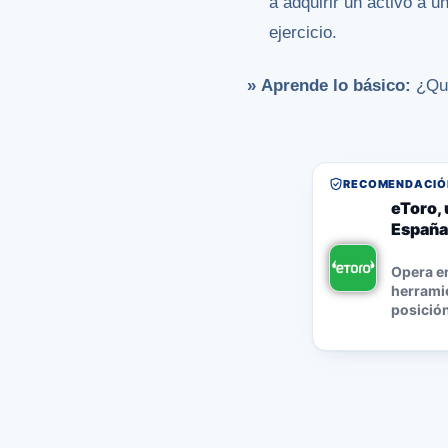
a adquirir un activo a u
ejercicio.
»
Aprende lo básico:
¿Qu
RECOMENDACIÓN
eToro, 
España
Opera e
herramie
posición