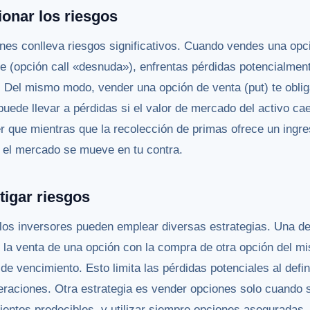
onar los riesgos
es conlleva riesgos significativos. Cuando vendes una opci
e (opción call «desnuda»), enfrentas pérdidas potencialmente 
 Del mismo modo, vender una opción de venta (put) te obliga
 puede llevar a pérdidas si el valor de mercado del activo c
der que mientras que la recolección de primas ofrece un ingr
i el mercado se mueve en tu contra.
tigar riesgos
 los inversores pueden emplear diversas estrategias. Una de 
la venta de una opción con la compra de otra opción del mi
 de vencimiento. Esto limita las pérdidas potenciales al defi
peraciones. Otra estrategia es vender opciones solo cuando
entos predecibles, y utilizar siempre opciones aseguradas,