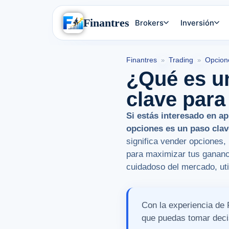
Finantres
Brokers
Inversión
Finantres
Trading
Opcion
»
»
¿Qué es u
clave para
Si estás interesado en a
opciones es un paso clave
significa vender opciones,
para maximizar tus gananc
cuidadoso del mercado, ut
Con la experiencia de 
que puedas tomar deci