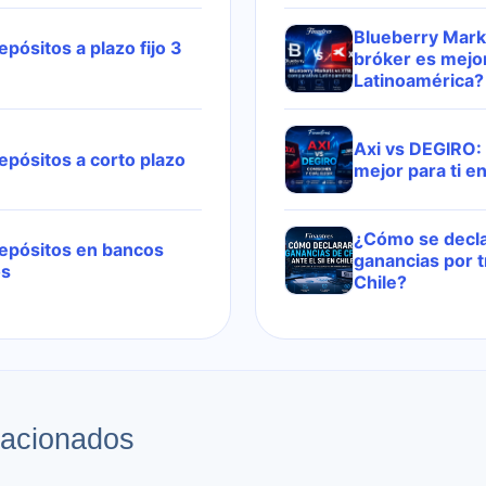
Blueberry Mark
pósitos a plazo fijo 3
bróker es mejo
Latinoamérica?
Axi vs DEGIRO:
epósitos a corto plazo
mejor para ti e
¿Cómo se declar
epósitos en bancos
ganancias por 
os
Chile?
lacionados