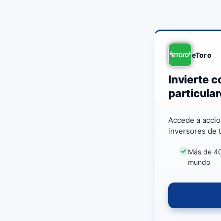
eToro
Invierte c
particula
Accede a accio
inversores de t
Más de 40 
mundo