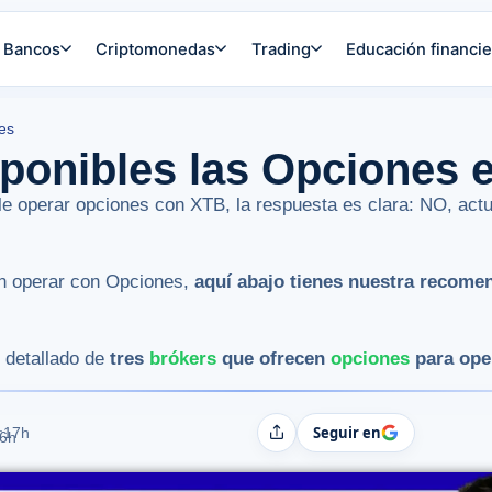
Bancos
Criptomonedas
Trading
Educación financie
es
sponibles las Opciones
ble operar opciones con XTB, la respuesta es clara: NO, ac
en operar con Opciones,
aquí abajo tienes nuestra recome
.
 detallado de
tres
brókers
que ofrecen
opciones
para ope
Seguir en
:17h
Compartir
06h