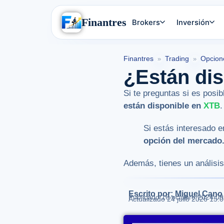
Finantres
Brokers
Inversión
Finantres
Trading
Opcion
»
»
¿Están di
Si te preguntas si es posi
están disponible en
XTB
.
Si estás interesado 
opción del mercado
Además, tienes un análisis
Escrito por: Miguel Cano
Publicado
16 octubre 2024 09
Actualizado 24 julio 2026 15: