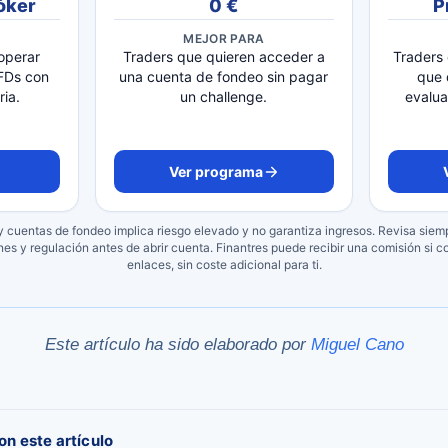
óker
0 €
P
MEJOR PARA
operar
Traders que quieren acceder a
Traders
CFDs con
una cuenta de fondeo sin pagar
que 
ia.
un challenge.
evalua
Ver programa
 y cuentas de fondeo implica riesgo elevado y no garantiza ingresos. Revisa sie
ones y regulación antes de abrir cuenta. Finantres puede recibir una comisión si c
enlaces, sin coste adicional para ti.
Este artículo ha sido elaborado por
Miguel Cano
n este artículo