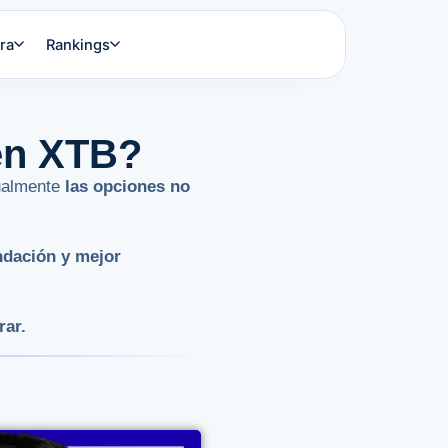
ra
Rankings
 en XTB?
tualmente
las opciones no
ndación y mejor
rar.