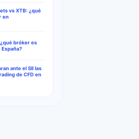
ets vs XTB: ¿qué
r en
 ¿qué bróker es
n España?
an ante el SII las
trading de CFD en