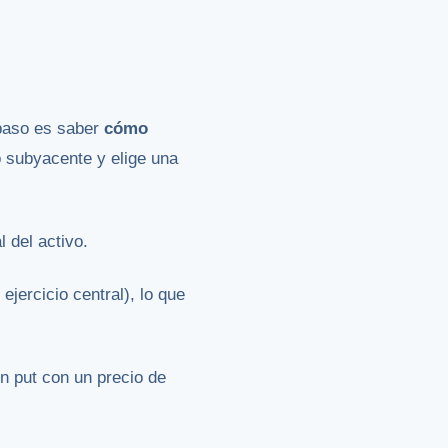
 paso es saber
cómo
o subyacente y elige una
l del activo.
jercicio central), lo que
n put con un precio de