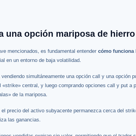
 una opción mariposa de hierro
lave mencionados, es fundamental entender
cómo funciona 
l en un entorno de baja volatilidad.
a vendiendo simultáneamente una opción call y una opción p
l «strike» central, y luego comprando opciones call y put a 
alas» de la mariposa.
e el precio del activo subyacente permanezca cerca del strik
iza las ganancias.
iones vendidas expiran sin valor, permitiendo que el trader 