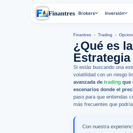
Finantres
Brokers
Inversión
Finantres
Trading
Opcion
»
»
¿Qué es la
Estrategia
Si estás buscando una est
volatilidad con un riesgo l
avanzada de
trading
que 
escenarios donde el prec
paso para que entiendas có
más frecuentes que podrían
Con nuestra experienc