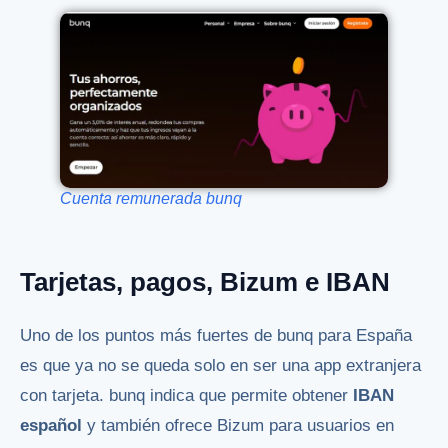
Cuenta remunerada bunq
Tarjetas, pagos, Bizum e IBAN
Uno de los puntos más fuertes de bunq para España
es que ya no se queda solo en ser una app extranjera
con tarjeta. bunq indica que permite obtener
IBAN
español
y también ofrece Bizum para usuarios en