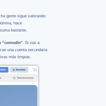
cha gente sigue valorando:
nómina, hace
, suma bastante.
o “comodín”
. Si vas a
uscas una cuenta secundaria
tivas más limpias.