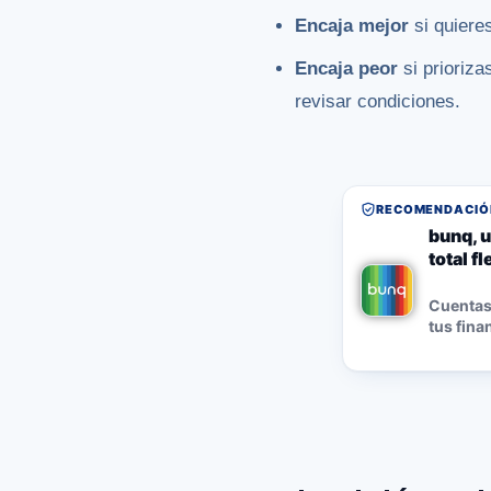
Encaja mejor
si quieres
Encaja peor
si prioriza
revisar condiciones.
RECOMENDACIÓN
bunq, u
total f
Cuentas,
tus fina