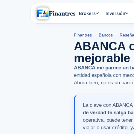
Finantres
Brokers
Inversión
Finantres
Bancos
Reseña
»
»
ABANCA op
mejorable 
ABANCA me parece un ba
entidad española con mez
Ahora bien, no es un banc
La clave con ABANCA no
de verdad te salga ba
operativa, puede tener 
viajar o usar crédito,