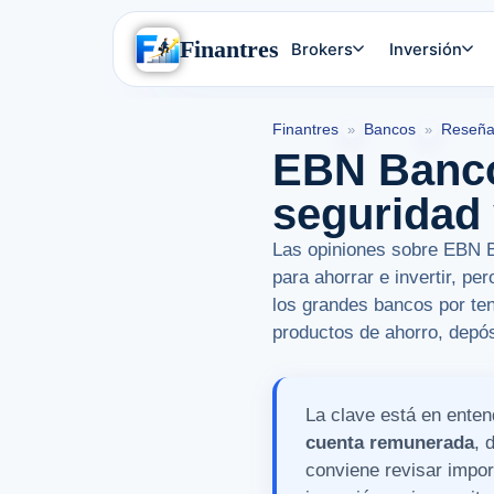
Finantres
Brokers
Inversión
Finantres
Bancos
Reseña
»
»
EBN Banco 
seguridad 
Las opiniones sobre EBN Ba
para ahorrar e invertir, pe
los grandes bancos por ten
productos de ahorro, depós
La clave está en ente
cuenta remunerada
, 
conviene revisar impor