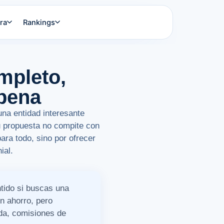
ra
Rankings
mpleto,
 pena
una entidad interesante
Su propuesta no compite con
ara todo, sino por ofrecer
ial.
tido si buscas una
en ahorro, pero
ada, comisiones de