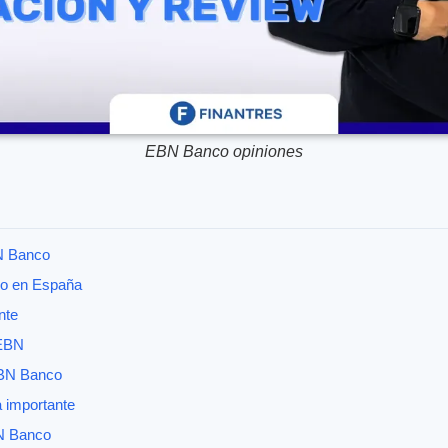
EBN Banco opiniones
N Banco
o en España
nte
 EBN
EBN Banco
 importante
BN Banco