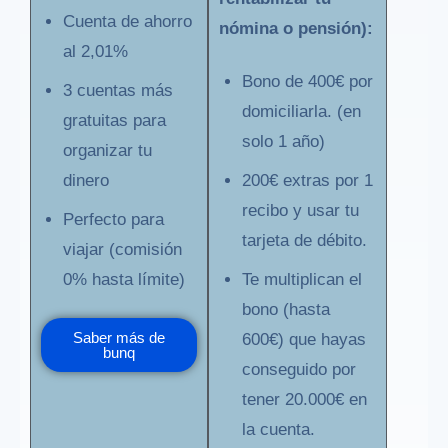
Cuenta de ahorro
nómina o pensión):
al 2,01%
Bono de 400€ por
3 cuentas más
domiciliarla. (en
gratuitas para
solo 1 año)
organizar tu
dinero
200€ extras por 1
recibo y usar tu
Perfecto para
tarjeta de débito.
viajar (comisión
0% hasta límite)
Te multiplican el
bono (hasta
Saber más de
600€) que hayas
bunq
conseguido por
tener 20.000€ en
la cuenta.