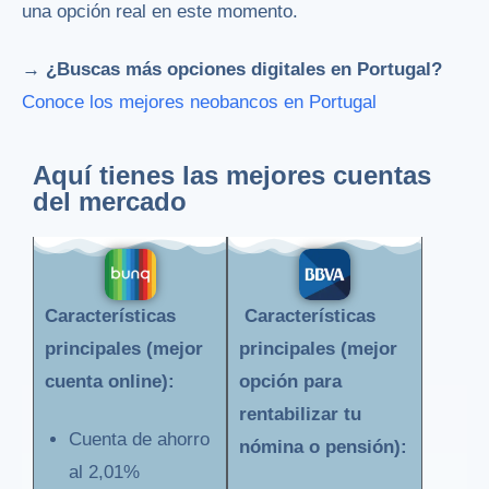
una opción real en este momento.
→ ¿Buscas más opciones digitales en Portugal?
Conoce los mejores neobancos en Portugal
Aquí tienes las mejores cuentas
del mercado
Características
Características
principales (mejor
principales (mejor
cuenta online):
opción para
rentabilizar tu
Cuenta de ahorro
nómina o pensión):
al 2,01%