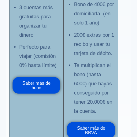
Bono de 400€ por
3 cuentas más
domiciliarla. (en
gratuitas para
solo 1 año)
organizar tu
dinero
200€ extras por 1
recibo y usar tu
Perfecto para
tarjeta de débito.
viajar (comisión
0% hasta límite)
Te multiplican el
bono (hasta
Saber más de
600€) que hayas
bunq
conseguido por
tener 20.000€ en
la cuenta.
Saber más de
BBVA