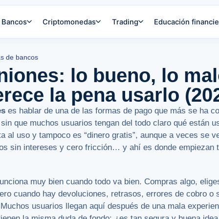
Bancos
Criptomonedas
Trading
Educación financie
s de bancos
niones: lo bueno, lo mal
ece la pena usarlo (20
es
es hablar de una de las formas de pago que más se ha col
sin que muchos usuarios tengan del todo claro qué están u
jeta al uso y tampoco es “dinero gratis”, aunque a veces se 
s sin intereses y cero fricción… y ahí es donde empiezan 
funciona muy bien cuando todo va bien. Compras algo, elige
 Pero cuando hay devoluciones, retrasos, errores de cobro o 
 Muchos usuarios llegan aquí después de una mala experienc
tienen la misma duda de fondo: ¿es tan segura y buena ide