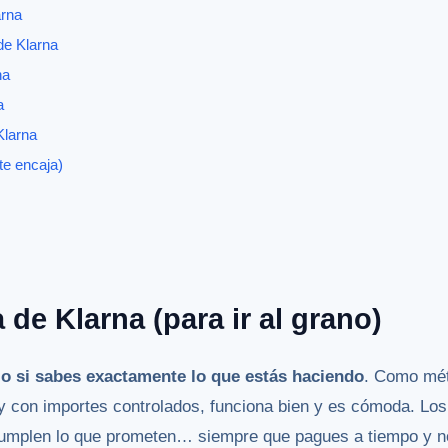
arna
de Klarna
na
a
Klarna
 te encaja)
 de Klarna (para ir al grano)
lo si sabes exactamente lo que estás haciendo
. Como mét
y con importes controlados, funciona bien y es cómoda. Los
 cumplen lo que prometen… siempre que pagues a tiempo y n