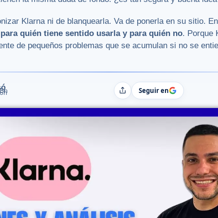
izar Klarna ni de blanquearla. Va de ponerla en su sitio. E
,
para quién tiene sentido usarla y para quién no
. Porque 
uente de pequeños problemas que se acumulan si no se enti
só
Seguir en
15h
Compartir
06h