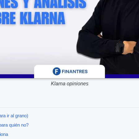
Klarna opiniones
ra ir al grano)
para quién no?
iona