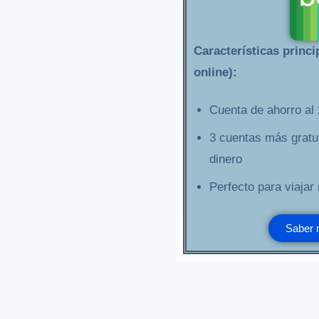
Características princi
online):
Cuenta de ahorro al
3 cuentas más gratui
dinero
Perfecto para viajar
Saber 