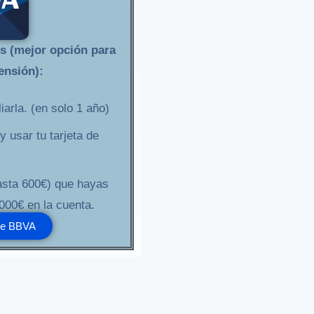
es (mejor opción para
ensión):
arla. (en solo 1 año)
y usar tu tarjeta de
hasta 600€) que hayas
000€ en la cuenta.
de BBVA