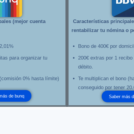
pales (mejor cuenta
Características principal
rentabilizar tu nómina o p
 2,01%
Bono de 400€ por domicili
tas para organizar tu
200€ extras por 1 recibo 
débito.
 (comisión 0% hasta límite)
Te multiplican el bono (
conseguido por tener 20.
más de bunq
Saber más 