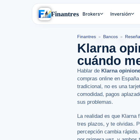
Finantres
Brokers
Inversión
Finantres
Bancos
Reseña
»
»
Klarna opi
cuándo mer
Hablar de
Klarna opinion
compras online en España 
tradicional, no es una tar
comodidad, pagos aplazado
sus problemas.
La realidad es que Klarna 
tres plazos, y te olvidas.
percepción cambia rápido.
por primera vez, y ambos 