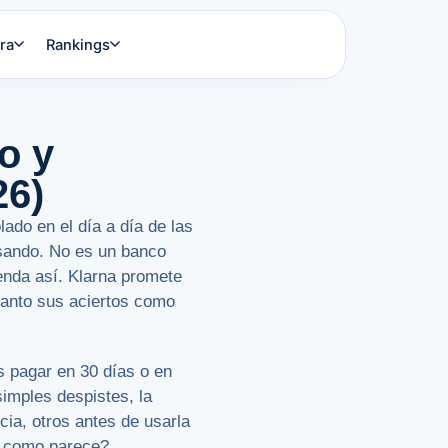
ra
Rankings
o y
26)
ado en el día a día de las
sando. No es un banco
venda así. Klarna promete
tanto sus aciertos como
s pagar en 30 días o en
simples despistes, la
ia, otros antes de usarla
a como parece?