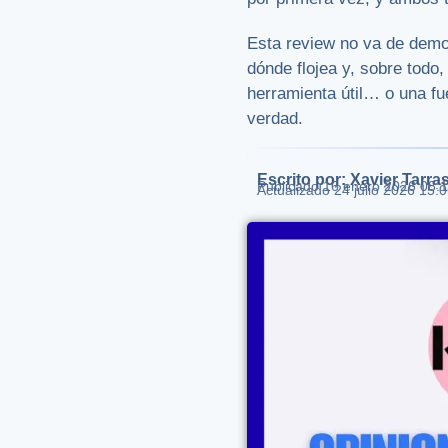
Esta review no va de demon
dónde flojea y, sobre todo
herramienta útil… o una f
verdad.
Escrito por: Xavier Tarra
Publicado
16 enero 2026 08:
Actualizado 24 julio 2026 15: