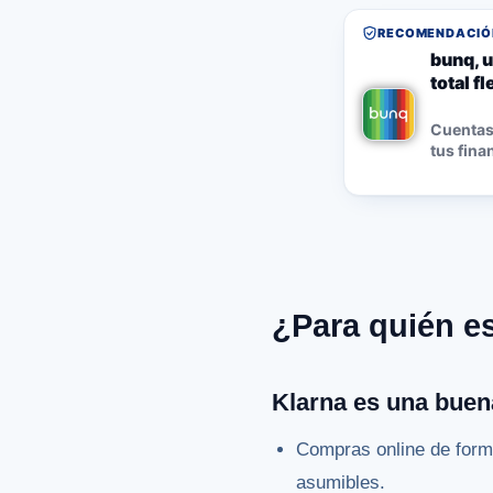
RECOMENDACIÓN
bunq, u
total f
Cuentas,
tus fina
¿Para quién e
Klarna es una buen
Compras online de form
asumibles.